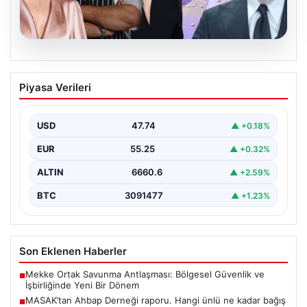
06.08.2026
MASAK’tan Ahbap Derneği raporu.
Piyasa Verileri
Hangi ünlü ne kadar bağış yaptı?
{"title": "MASAK'tan Ahbap Derneği Raporu: Ünlülerin
Bağışları ve Paranın Akibeti", "content": "Son dönemde
USD
47.74
▲ +0.18%
kamuoyunun…
EUR
55.25
▲ +0.32%
ALTIN
6660.6
▲ +2.59%
BTC
3091477
▲ +1.23%
Son Eklenen Haberler
Mekke Ortak Savunma Antlaşması: Bölgesel Güvenlik ve
■
İşbirliğinde Yeni Bir Dönem
MASAK’tan Ahbap Derneği raporu. Hangi ünlü ne kadar bağış
■