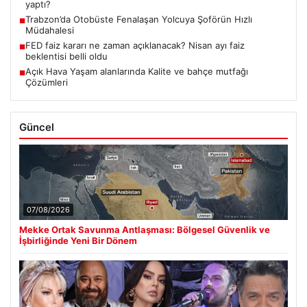
yaptı?
Trabzon’da Otobüste Fenalaşan Yolcuya Şoförün Hızlı
■
Müdahalesi
FED faiz kararı ne zaman açıklanacak? Nisan ayı faiz
■
beklentisi belli oldu
Açık Hava Yaşam alanlarında Kalite ve bahçe mutfağı
■
Çözümleri
Güncel
07/08/2026
Mekke Ortak Savunma Antlaşması: Bölgesel Güvenlik ve
İşbirliğinde Yeni Bir Dönem