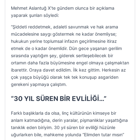
Mehmet Aslantuğ X’te gündem olunca bir açıklama
yaparak şunları söyledi:
“Şiddeti reddetmek, adaleti savunmak ve hak arama
mücadelesine saygı göstermek ne kadar önemliyse;
hukukun yerine toplumsal infazın geçirilmesine itiraz
etmek de o kadar önemlidir. Dün gece yaşanan gerilim
sırasında yaptığım şey, giderek sertleşebilecek bir
ortamın daha fazla büyümesine engel olmaya çalışmaktan
ibarettir. Oraya davet edildim. İlk kez gittim. Herkesin az
çok yaşça büyüğü olarak tek tek konuşup asgariden
gerekeni yapmaya çalıştım.
“30 YIL SÜREN BİR EVLİLİĞİ…”
Farklı başlıklarla da olsa, linç kültürünün kimseye bir
anlam katmadığına, derin yaralar, pişmanlıklar yaşattığına
tanıklık eden biriyim. 30 yıl süren bir evliliği hüzünle
uğurlarken bile, mahkeme yolunda “Elimden tutar mısın”