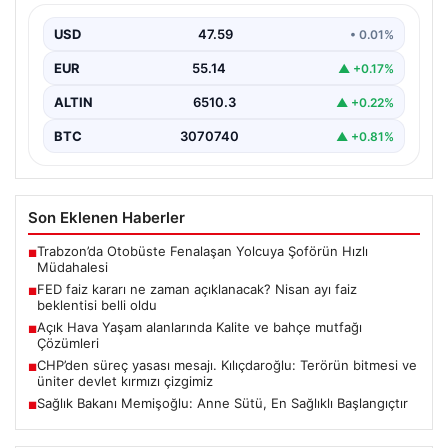
USD
47.59
• 0.01%
EUR
55.14
▲ +0.17%
ALTIN
6510.3
▲ +0.22%
BTC
3070740
▲ +0.81%
Son Eklenen Haberler
Trabzon’da Otobüste Fenalaşan Yolcuya Şoförün Hızlı
■
Müdahalesi
FED faiz kararı ne zaman açıklanacak? Nisan ayı faiz
■
beklentisi belli oldu
Açık Hava Yaşam alanlarında Kalite ve bahçe mutfağı
■
Çözümleri
CHP’den süreç yasası mesajı. Kılıçdaroğlu: Terörün bitmesi ve
■
üniter devlet kırmızı çizgimiz
Sağlık Bakanı Memişoğlu: Anne Sütü, En Sağlıklı Başlangıçtır
■