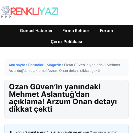
Güncel Haberler
Firma Rehberi
Forum
Çerez Politikası
Ana sayfa
›
Forumlar
›
Magazin
›
Ozan Güven’in yanındaki Mehmet
Aslantuğ’dan açıklama! Arzum Onan detayı dikkat çekti
Ozan Güven’in yanındaki
Mehmet Aslantuğ’dan
açıklama! Arzum Onan detayı
dikkat çekti
Bu konu 0 yanıt içerir, 1 izleyen vardır ve en son
2 ay önce
admin