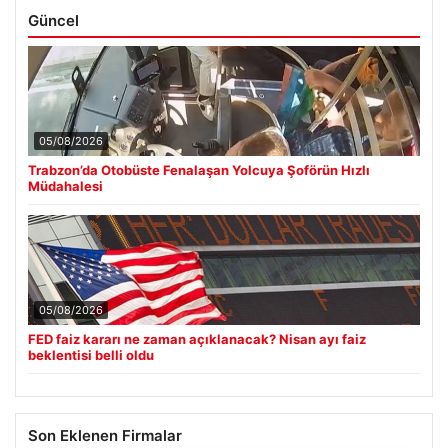
Güncel
05/08/2026
Trabzon’da Otobüste Fenalaşan Yolcuya Şoförün Hızlı
Müdahalesi
05/08/2026
FED faiz kararı ne zaman açıklanacak? Nisan ayı faiz
beklentisi belli oldu
Son Eklenen Firmalar