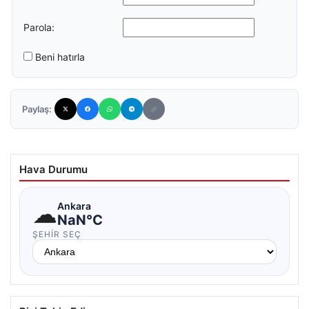
Parola:
Beni hatırla
Paylaş:
Hava Durumu
☁
Ankara
NaN°C
ŞEHIR SEÇ