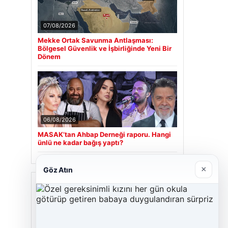
07/08/2026
Mekke Ortak Savunma Antlaşması:
Bölgesel Güvenlik ve İşbirliğinde Yeni Bir
Dönem
06/08/2026
MASAK’tan Ahbap Derneği raporu. Hangi
ünlü ne kadar bağış yaptı?
×
Göz Atın
Son Eklenen Firmalar
Cengiz Sigorta
23/06/2026