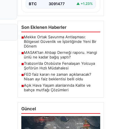
BTC
3091477
▲ +1.23%
Son Eklenen Haberler
Mekke Ortak Savunma Antlaşması:
■
Bölgesel Güvenlik ve İşbirliğinde Yeni Bir
Dönem
MASAK’tan Ahbap Derneği raporu. Hangi
■
ünlü ne kadar bağış yaptı?
Trabzon’da Otobüste Fenalaşan Yolcuya
■
Şoförün Hızlı Müdahalesi
FED faiz kararı ne zaman açıklanacak?
■
Nisan ayı faiz beklentisi belli oldu
Açık Hava Yaşam alanlarında Kalite ve
■
bahçe mutfağı Çözümleri
Güncel