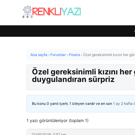
Ana sayfa
›
Forumlar
›
Finans
›
Özel gereksinimli kızını her g
Özel gereksinimli kızını he
duygulandıran sürpriz
Bu konu 0 yanıt içerir, 1 izleyen vardır ve en son
1 ay 2 hafta
1 yazı görüntüleniyor (toplam 1)
21/06/2026: 3:57 pm