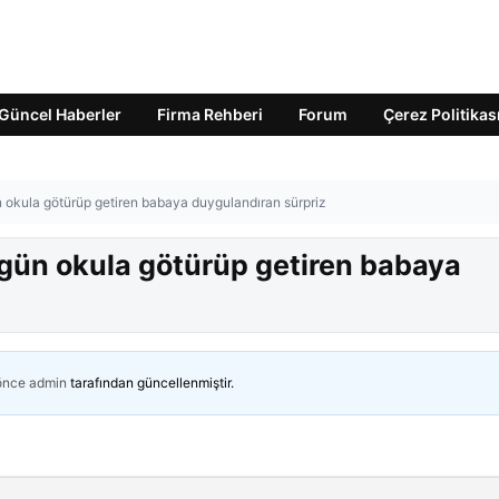
Güncel Haberler
Firma Rehberi
Forum
Çerez Politikas
ün okula götürüp getiren babaya duygulandıran sürpriz
r gün okula götürüp getiren babaya
 önce
admin
tarafından güncellenmiştir.