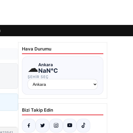
ı
Hava Durumu
☁
Ankara
NaN°C
ŞEHIR SEÇ
Bizi Takip Edin
#23541