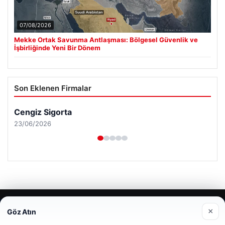
07/08/2026
Mekke Ortak Savunma Antlaşması: Bölgesel Güvenlik ve
İşbirliğinde Yeni Bir Dönem
Son Eklenen Firmalar
Cengiz Sigorta
23/06/2026
© 2026 Renkli Yazı – Güncel Haberler
×
Göz Atın
Web sitemizi nasıl kullandığınızı daha iyi anlayabilmek,
Tercüme Bürosu
|
Malta Dil Okulu
|
lemagrup.com.tr
deneyiminizi kişiselleştirmek ve geliştirmek amacıyla çerezler