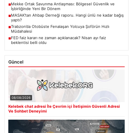
Mekke Ortak Savunma Antlaşması: Bölgesel Güvenlik ve
■
İşbirliğinde Yeni Bir Dönem
MASAK’tan Ahbap Derneği raporu. Hangi ünlü ne kadar bağış
■
yaptı?
Trabzon’da Otobüste Fenalaşan Yolcuya Şoförün Hızlı
■
Müdahalesi
FED faiz kararı ne zaman açıklanacak? Nisan ayı faiz
■
beklentisi belli oldu
Güncel
08/08/2026
Kelebek chat adresi İle Çevrim içi İletişimin Güvenli Adresi
Ve Sohbet Deneyimi