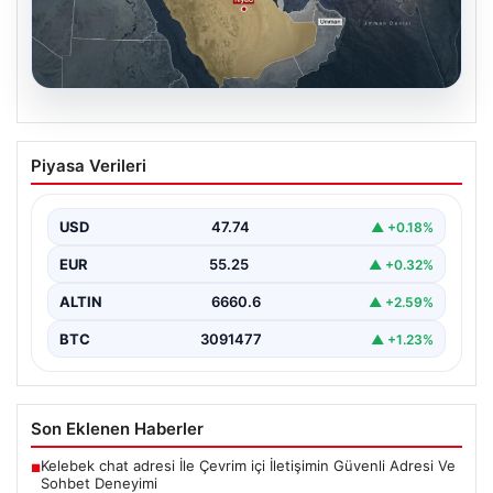
07.08.2026
Mekke Ortak Savunma Antlaşması:
Piyasa Verileri
Bölgesel Güvenlik ve İşbirliğinde Yeni
Bir Dönem
USD
47.74
▲ +0.18%
Türkiye, Suudi Arabistan ve Pakistan arasında
imzalanan Mekke Ortak Savunma Anlaşması, bölgesel
EUR
55.25
▲ +0.32%
ve küresel…
ALTIN
6660.6
▲ +2.59%
BTC
3091477
▲ +1.23%
Son Eklenen Haberler
Kelebek chat adresi İle Çevrim içi İletişimin Güvenli Adresi Ve
■
Sohbet Deneyimi