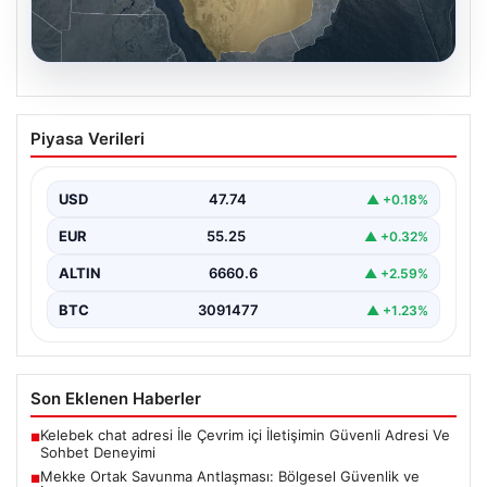
07.08.2026
Mekke Ortak Savunma Antlaşması:
Piyasa Verileri
Bölgesel Güvenlik ve İşbirliğinde Yeni
Bir Dönem
USD
47.74
▲ +0.18%
Türkiye, Suudi Arabistan ve Pakistan arasında
imzalanan Mekke Ortak Savunma Anlaşması, bölgesel
EUR
55.25
▲ +0.32%
ve küresel…
ALTIN
6660.6
▲ +2.59%
BTC
3091477
▲ +1.23%
Son Eklenen Haberler
Kelebek chat adresi İle Çevrim içi İletişimin Güvenli Adresi Ve
■
Sohbet Deneyimi
Mekke Ortak Savunma Antlaşması: Bölgesel Güvenlik ve
■