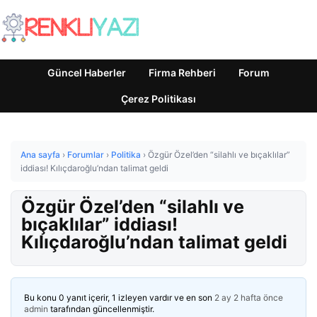
Güncel Haberler
Firma Rehberi
Forum
Çerez Politikası
Ana sayfa
›
Forumlar
›
Politika
›
Özgür Özel’den “silahlı ve bıçaklılar”
iddiası! Kılıçdaroğlu’ndan talimat geldi
Özgür Özel’den “silahlı ve
bıçaklılar” iddiası!
Kılıçdaroğlu’ndan talimat geldi
Bu konu 0 yanıt içerir, 1 izleyen vardır ve en son
2 ay 2 hafta önce
admin
tarafından güncellenmiştir.