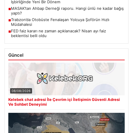
İşbirliğinde Yeni Bir Dönem
MASAK’tan Ahbap Derneği raporu. Hangi ünlü ne kadar bağış
■
yaptı?
Trabzon’da Otobüste Fenalaşan Yolcuya Şoförün Hızlı
■
Müdahalesi
FED faiz kararı ne zaman açıklanacak? Nisan ayı faiz
■
beklentisi belli oldu
Güncel
08/08/2026
Kelebek chat adresi İle Çevrim içi İletişimin Güvenli Adresi
Ve Sohbet Deneyimi