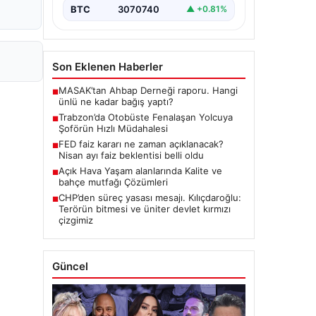
BTC
3070740
▲ +0.81%
Son Eklenen Haberler
MASAK’tan Ahbap Derneği raporu. Hangi
■
ünlü ne kadar bağış yaptı?
Trabzon’da Otobüste Fenalaşan Yolcuya
■
Şoförün Hızlı Müdahalesi
FED faiz kararı ne zaman açıklanacak?
■
Nisan ayı faiz beklentisi belli oldu
Açık Hava Yaşam alanlarında Kalite ve
■
bahçe mutfağı Çözümleri
CHP’den süreç yasası mesajı. Kılıçdaroğlu:
■
Terörün bitmesi ve üniter devlet kırmızı
çizgimiz
Güncel