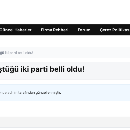
Güncel Haberler
Firma Rehberi
Forum
Çerez Politikas
 iki parti belli oldu!
üğü iki parti belli oldu!
 önce
admin
tarafından güncellenmiştir.