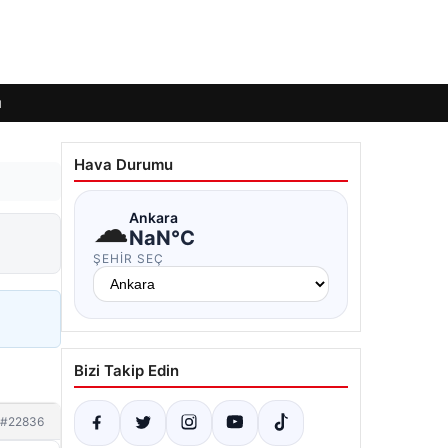
ı
Hava Durumu
☁
Ankara
NaN°C
ŞEHIR SEÇ
Bizi Takip Edin
#22836