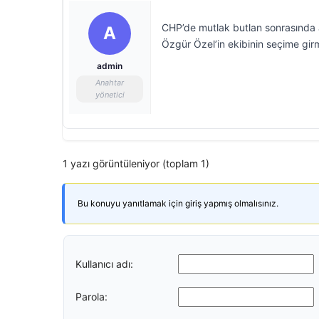
CHP’de mutlak butlan sonrasında a
A
Özgür Özel’in ekibinin seçime girme
admin
Anahtar
yönetici
1 yazı görüntüleniyor (toplam 1)
Bu konuyu yanıtlamak için giriş yapmış olmalısınız.
Kullanıcı adı:
Parola: