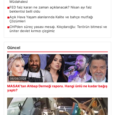
Müdahalesi
FED faiz kararı ne zaman açıklanacak? Nisan ayı faiz
■
beklentisi belli oldu
Açık Hava Yaşam alanlarında Kalite ve bahçe mutfağı
■
Çözümleri
CHP’den süreç yasası mesajı. Kılıçdaroğlu: Terörün bitmesi ve
■
üniter devlet kırmızı çizgimiz
Güncel
06/08/2026
MASAK’tan Ahbap Derneği raporu. Hangi ünlü ne kadar bağış
yaptı?