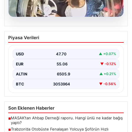
05.08.2026
Trabzon’da Otobüste Fenalaşan
Piyasa Verileri
Yolcuya Şoförün Hızlı Müdahalesi
Trabzon'da halk otobüsünde aniden rahatsızlanan 76
yaşındaki yolcu Hasan Öner’in hayatı, şoför Sinan
USD
47.70
▲ +0.07%
Erdoğan’ın…
EUR
55.06
▼ -0.12%
ALTIN
6505.9
▲ +0.21%
BTC
3053964
▼ -0.56%
Son Eklenen Haberler
MASAK’tan Ahbap Derneği raporu. Hangi ünlü ne kadar bağış
■
yaptı?
Trabzon’da Otobüste Fenalaşan Yolcuya Şoförün Hızlı
■