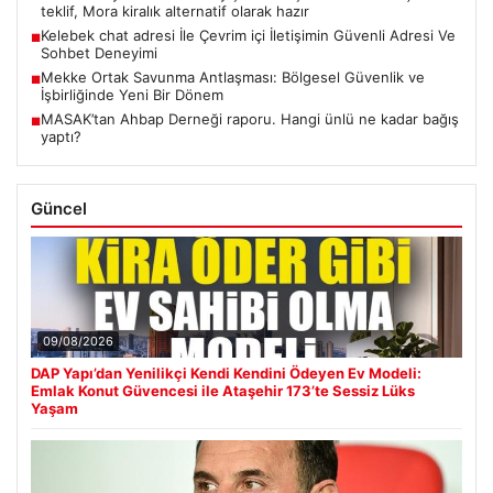
teklif, Mora kiralık alternatif olarak hazır
Kelebek chat adresi İle Çevrim içi İletişimin Güvenli Adresi Ve
■
Sohbet Deneyimi
Mekke Ortak Savunma Antlaşması: Bölgesel Güvenlik ve
■
İşbirliğinde Yeni Bir Dönem
MASAK’tan Ahbap Derneği raporu. Hangi ünlü ne kadar bağış
■
yaptı?
Güncel
09/08/2026
DAP Yapı’dan Yenilikçi Kendi Kendini Ödeyen Ev Modeli:
Emlak Konut Güvencesi ile Ataşehir 173’te Sessiz Lüks
Yaşam