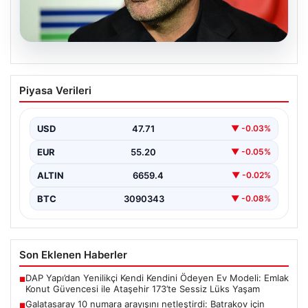
08.08.2026
Galatasaray 10 numara arayışını
Piyasa Verileri
netleştirdi: Batrakov için teklif, Mora
kiralık alternatif olarak hazır
USD
47.71
▼ -0.03%
Galatasaray yönetimi, yaratıcı oyun kurucu arayışında
önemli bir adım attı ve genç yetenek Aleksey…
EUR
55.20
▼ -0.05%
ALTIN
6659.4
▼ -0.02%
BTC
3090343
▼ -0.08%
Son Eklenen Haberler
DAP Yapı’dan Yenilikçi Kendi Kendini Ödeyen Ev Modeli: Emlak
■
Konut Güvencesi ile Ataşehir 173’te Sessiz Lüks Yaşam
Galatasaray 10 numara arayışını netleştirdi: Batrakov için
■