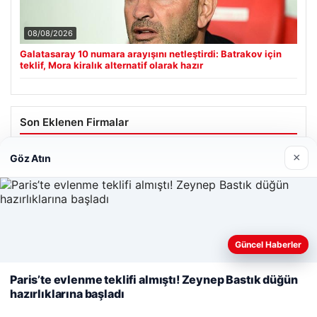
08/08/2026
Galatasaray 10 numara arayışını netleştirdi: Batrakov için
teklif, Mora kiralık alternatif olarak hazır
Son Eklenen Firmalar
Cengiz Sigorta
×
Göz Atın
23/06/2026
Web sitemizi nasıl kullandığınızı daha iyi anlayabilmek,
Güncel Haberler
deneyiminizi kişiselleştirmek ve geliştirmek amacıyla çerezler
kullanıyoruz.
Çerez Politikamız
Paris’te evlenme teklifi almıştı! Zeynep Bastık düğün
© 2026 Renkli Yazı – Güncel Haberler
hazırlıklarına başladı
Reddet
Kabul Et
Tercüme Bürosu
|
Malta Dil Okulu
|
lemagrup.com.tr