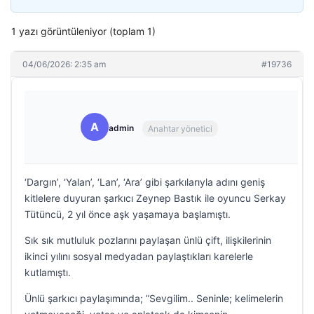
1 yazı görüntüleniyor (toplam 1)
04/06/2026: 2:35 am
#19736
A
admin
Anahtar yönetici
‘Dargın’, ‘Yalan’, ‘Lan’, ‘Ara’ gibi şarkılarıyla adını geniş
kitlelere duyuran şarkıcı Zeynep Bastık ile oyuncu Serkay
Tütüncü, 2 yıl önce aşk yaşamaya başlamıştı.
Sık sık mutluluk pozlarını paylaşan ünlü çift, ilişkilerinin
ikinci yılını sosyal medyadan paylaştıkları karelerle
kutlamıştı.
Ünlü şarkıcı paylaşımında; ”Sevgilim.. Seninle; kelimelerin