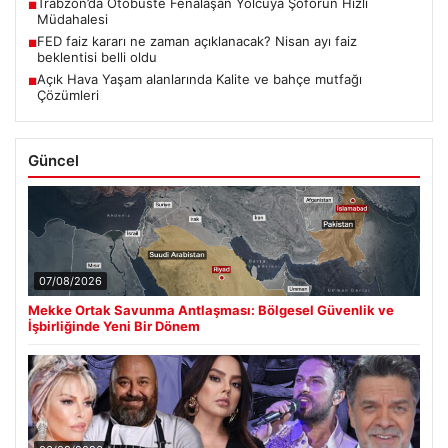
Trabzon’da Otobüste Fenalaşan Yolcuya Şoförün Hızlı
■
Müdahalesi
FED faiz kararı ne zaman açıklanacak? Nisan ayı faiz
■
beklentisi belli oldu
Açık Hava Yaşam alanlarında Kalite ve bahçe mutfağı
■
Çözümleri
Güncel
07/08/2026
Mekke Ortak Savunma Antlaşması: Bölgesel Güvenlik ve
İşbirliğinde Yeni Bir Dönem