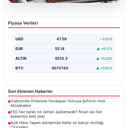
05.08.2026
FED faiz kararı ne zaman açıklanacak?
Piyasa Verileri
Nisan ayı faiz beklentisi belli oldu
USD
47.59
• 0.01%
EUR
55.14
▲ +0.17%
ALTIN
6510.3
▲ +0.22%
BTC
3070740
▲ +0.81%
Son Eklenen Haberler
Trabzon’da Otobüste Fenalaşan Yolcuya Şoförün Hızlı
■
Müdahalesi
FED faiz kararı ne zaman açıklanacak? Nisan ayı faiz
■
beklentisi belli oldu
Açık Hava Yaşam alanlarında Kalite ve bahçe mutfağı
■
Çözümleri