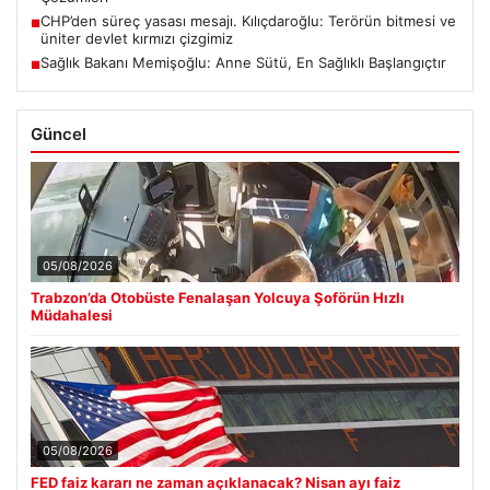
CHP’den süreç yasası mesajı. Kılıçdaroğlu: Terörün bitmesi ve
■
üniter devlet kırmızı çizgimiz
Sağlık Bakanı Memişoğlu: Anne Sütü, En Sağlıklı Başlangıçtır
■
Güncel
05/08/2026
Trabzon’da Otobüste Fenalaşan Yolcuya Şoförün Hızlı
Müdahalesi
05/08/2026
FED faiz kararı ne zaman açıklanacak? Nisan ayı faiz