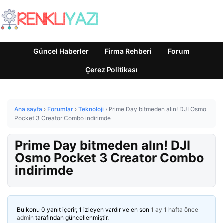
Güncel Haberler
Firma Rehberi
Forum
Çerez Politikası
Ana sayfa
›
Forumlar
›
Teknoloji
›
Prime Day bitmeden alın! DJI Osmo
Pocket 3 Creator Combo indirimde
Prime Day bitmeden alın! DJI
Osmo Pocket 3 Creator Combo
indirimde
Bu konu 0 yanıt içerir, 1 izleyen vardır ve en son
1 ay 1 hafta önce
admin
tarafından güncellenmiştir.