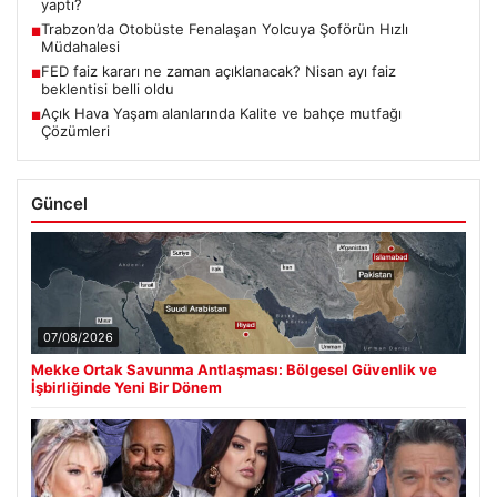
yaptı?
Trabzon’da Otobüste Fenalaşan Yolcuya Şoförün Hızlı
■
Müdahalesi
FED faiz kararı ne zaman açıklanacak? Nisan ayı faiz
■
beklentisi belli oldu
Açık Hava Yaşam alanlarında Kalite ve bahçe mutfağı
■
Çözümleri
Güncel
07/08/2026
Mekke Ortak Savunma Antlaşması: Bölgesel Güvenlik ve
İşbirliğinde Yeni Bir Dönem