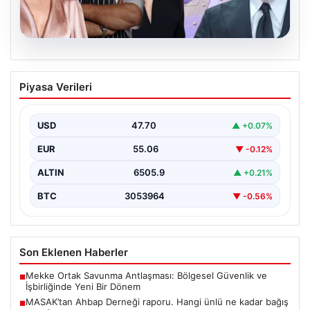
06.08.2026
MASAK’tan Ahbap Derneği raporu.
Piyasa Verileri
Hangi ünlü ne kadar bağış yaptı?
{"title": "MASAK'tan Ahbap Derneği Raporu: Ünlülerin
Bağışları ve Paranın Akibeti", "content": "Son dönemde
USD
47.70
▲ +0.07%
kamuoyunun…
EUR
55.06
▼ -0.12%
ALTIN
6505.9
▲ +0.21%
BTC
3053964
▼ -0.56%
Son Eklenen Haberler
Mekke Ortak Savunma Antlaşması: Bölgesel Güvenlik ve
■
İşbirliğinde Yeni Bir Dönem
MASAK’tan Ahbap Derneği raporu. Hangi ünlü ne kadar bağış
■