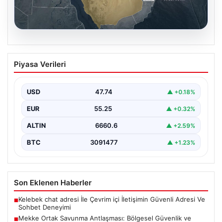
07.08.2026
Mekke Ortak Savunma Antlaşması:
Piyasa Verileri
Bölgesel Güvenlik ve İşbirliğinde Yeni
Bir Dönem
USD
47.74
▲ +0.18%
Türkiye, Suudi Arabistan ve Pakistan arasında
imzalanan Mekke Ortak Savunma Anlaşması, bölgesel
EUR
55.25
▲ +0.32%
ve küresel…
ALTIN
6660.6
▲ +2.59%
BTC
3091477
▲ +1.23%
Son Eklenen Haberler
Kelebek chat adresi İle Çevrim içi İletişimin Güvenli Adresi Ve
■
Sohbet Deneyimi
Mekke Ortak Savunma Antlaşması: Bölgesel Güvenlik ve
■