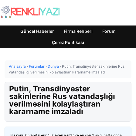
Güncel Haberler
Firma Rehberi
Forum
Çerez Politikası
Ana sayfa
›
Forumlar
›
Dünya
›
Putin, Transdinyester sakinlerine Rus
vatandaşlığı verilmesini kolaylaştıran kararname imzaladı
Putin, Transdinyester
sakinlerine Rus vatandaşlığı
verilmesini kolaylaştıran
kararname imzaladı
Bu konu 0 yanıt içerir, 1 izleyen vardır ve en son
2 ay 3 hafta önce