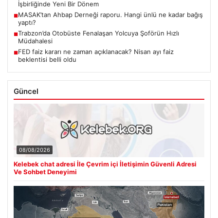
İşbirliğinde Yeni Bir Dönem
MASAK’tan Ahbap Derneği raporu. Hangi ünlü ne kadar bağış
■
yaptı?
Trabzon’da Otobüste Fenalaşan Yolcuya Şoförün Hızlı
■
Müdahalesi
FED faiz kararı ne zaman açıklanacak? Nisan ayı faiz
■
beklentisi belli oldu
Güncel
08/08/2026
Kelebek chat adresi İle Çevrim içi İletişimin Güvenli Adresi
Ve Sohbet Deneyimi