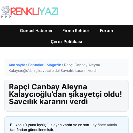
Güncel Haberler
Firma Rehberi
Forum
Çerez Politikası
Ana sayfa
›
Forumlar
›
Magazin
›
Rapçi Canbay Aleyna
Kalaycıoğlu’dan şikayetçi oldu! Savcılık kararını verdi
Rapçi Canbay Aleyna
Kalaycıoğlu’dan şikayetçi oldu!
Savcılık kararını verdi
Bu konu 0 yanıt içerir, 1 izleyen vardır ve en son
1 ay önce
admin
tarafından güncellenmiştir.