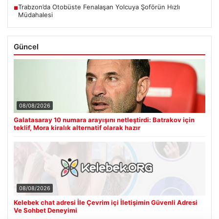
Trabzon’da Otobüste Fenalaşan Yolcuya Şoförün Hızlı
■
Müdahalesi
Güncel
08/08/2026
Galatasaray 10 numara arayışını netleştirdi: Batrakov için
teklif, Mora kiralık alternatif olarak hazır
08/08/2026
Kelebek chat adresi İle Çevrim içi İletişimin Güvenli Adresi
Ve Sohbet Deneyimi