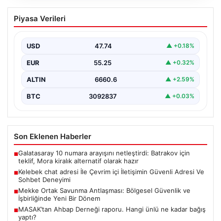
Kelebek chat adresi İle Çevrim içi
Piyasa Verileri
İletişimin Güvenli Adresi Ve Sohbet
Deneyimi
USD
47.74
▲ +0.18%
Sanal çağında bireylerin kaliteli bir tarzda irtibat kurması
kritik bir önem ifade etmektedir. Halen…
EUR
55.25
▲ +0.32%
ALTIN
6660.6
▲ +2.59%
BTC
3092837
▲ +0.03%
Son Eklenen Haberler
Galatasaray 10 numara arayışını netleştirdi: Batrakov için
■
teklif, Mora kiralık alternatif olarak hazır
Kelebek chat adresi İle Çevrim içi İletişimin Güvenli Adresi Ve
■
Sohbet Deneyimi
Mekke Ortak Savunma Antlaşması: Bölgesel Güvenlik ve
■
İşbirliğinde Yeni Bir Dönem
MASAK’tan Ahbap Derneği raporu. Hangi ünlü ne kadar bağış
■
yaptı?