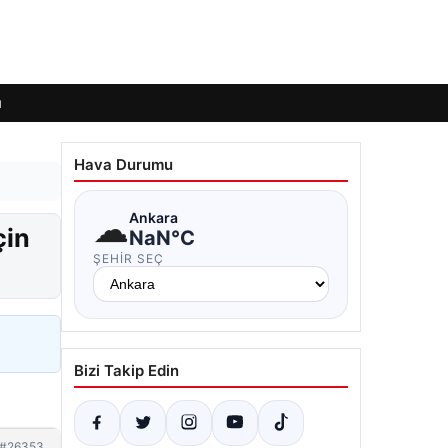
ı
Hava Durumu
☁
Ankara
çin
NaN°C
ŞEHIR SEÇ
Bizi Takip Edin
#26353