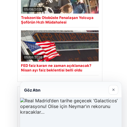
05/08/2026
Trabzon’da Otobüste Fenalaşan Yolcuya
Şoförün Hızlı Müdahalesi
05/08/2026
FED faiz kararı ne zaman açıklanacak?
Nisan ayı faiz beklentisi belli oldu
×
Göz Atın
Son Eklenen Firmalar
Cengiz Sigorta
23/06/2026