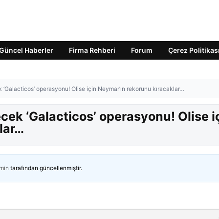
Güncel Haberler
Firma Rehberi
Forum
Çerez Politikas
 ‘Galacticos’ operasyonu! Olise için Neymar’ın rekorunu kıracaklar…
cek ‘Galacticos’ operasyonu! Olise i
lar…
min
tarafından güncellenmiştir.