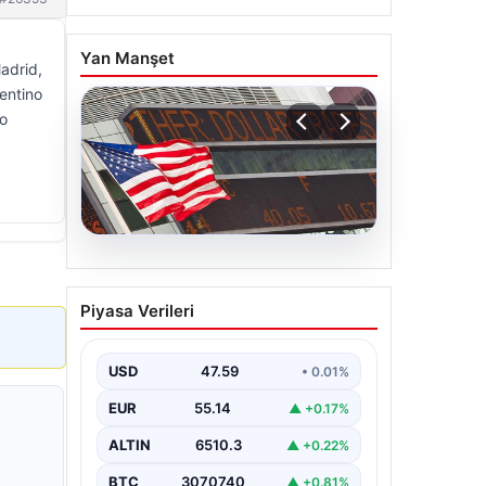
Yan Manşet
adrid,
rentino
ro
05.08.2026
FED faiz kararı ne zaman
Piyasa Verileri
açıklanacak? Nisan ayı
faiz beklentisi belli oldu
USD
47.59
• 0.01%
EUR
55.14
▲ +0.17%
ALTIN
6510.3
▲ +0.22%
BTC
3070740
▲ +0.81%