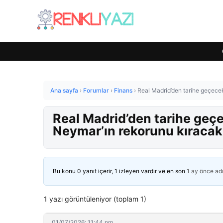
Ana sayfa
›
Forumlar
›
Finans
›
Real Madrid’den tarihe geçecek
Real Madrid’den tarihe geçe
Neymar’ın rekorunu kıracak
Bu konu 0 yanıt içerir, 1 izleyen vardır ve en son
1 ay önce
ad
1 yazı görüntüleniyor (toplam 1)
01/07/2026: 11:44 pm