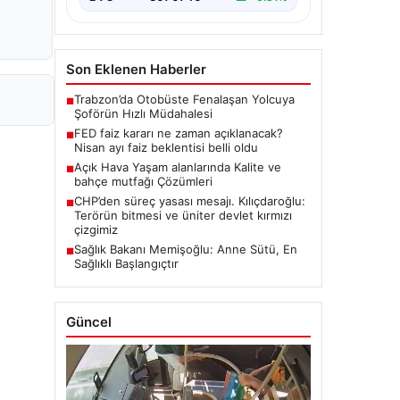
Son Eklenen Haberler
Trabzon’da Otobüste Fenalaşan Yolcuya
■
Şoförün Hızlı Müdahalesi
FED faiz kararı ne zaman açıklanacak?
■
Nisan ayı faiz beklentisi belli oldu
Açık Hava Yaşam alanlarında Kalite ve
■
bahçe mutfağı Çözümleri
CHP’den süreç yasası mesajı. Kılıçdaroğlu:
■
Terörün bitmesi ve üniter devlet kırmızı
çizgimiz
Sağlık Bakanı Memişoğlu: Anne Sütü, En
■
Sağlıklı Başlangıçtır
Güncel