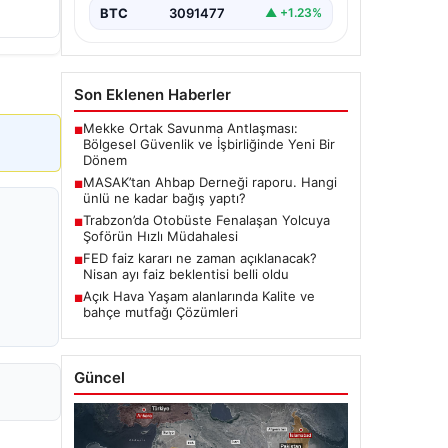
BTC
3091477
▲ +1.23%
Son Eklenen Haberler
Mekke Ortak Savunma Antlaşması:
■
Bölgesel Güvenlik ve İşbirliğinde Yeni Bir
Dönem
MASAK’tan Ahbap Derneği raporu. Hangi
■
ünlü ne kadar bağış yaptı?
Trabzon’da Otobüste Fenalaşan Yolcuya
■
Şoförün Hızlı Müdahalesi
FED faiz kararı ne zaman açıklanacak?
■
Nisan ayı faiz beklentisi belli oldu
Açık Hava Yaşam alanlarında Kalite ve
■
bahçe mutfağı Çözümleri
Güncel