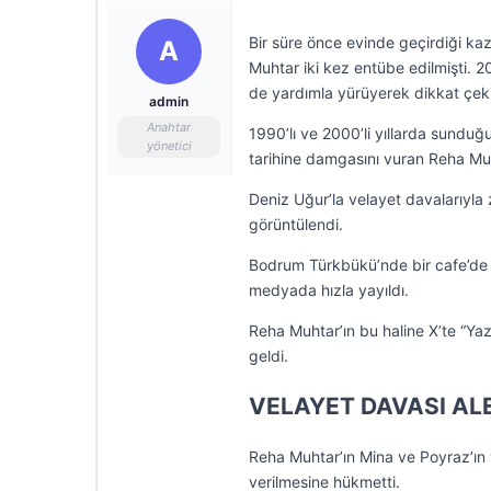
Bir süre önce evinde geçirdiği k
A
Muhtar iki kez entübe edilmişti. 2
de yardımla yürüyerek dikkat çekm
admin
Anahtar
1990’lı ve 2000’li yıllarda sunduğ
yönetici
tarihine damgasını vuran Reha Muht
Deniz Uğur’la velayet davalarıyl
görüntülendi.
Bodrum Türkbükü’nde bir cafe’de 
medyada hızla yayıldı.
Reha Muhtar’ın bu haline X’te “Yaz
geldi.
VELAYET DAVASI AL
Reha Muhtar’ın Mina ve Poyraz’ın 
verilmesine hükmetti.