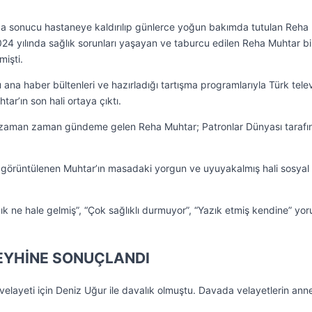
aza sonucu hastaneye kaldırılıp günlerce yoğun bakımda tutulan Reha
024 yılında sağlık sorunları yaşayan ve taburcu edilen Reha Muhtar bi
işti.
u ana haber bültenleri ve hazırladığı tartışma programlarıyla Türk tele
ar’ın son hali ortaya çıktı.
a zaman zaman gündeme gelen Reha Muhtar; Patronlar Dünyası taraf
görüntülenen Muhtar’ın masadaki yorgun ve uyuyakalmış hali sosyal
ık ne hale gelmiş”, “Çok sağlıklı durmuyor”, “Yazık etmiş kendine” yor
EYHİNE SONUÇLANDI
velayeti için Deniz Uğur ile davalık olmuştu. Davada velayetlerin ann