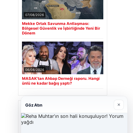
07/08/2026
Mekke Ortak Savunma Antlaşması:
Bölgesel Güvenlik ve İşbirliğinde Yeni Bir
Dönem
06/08/2026
MASAK’tan Ahbap Derneği raporu. Hangi
ünlü ne kadar bağış yaptı?
×
Göz Atın
Son Eklenen Firmalar
Cengiz Sigorta
23/06/2026