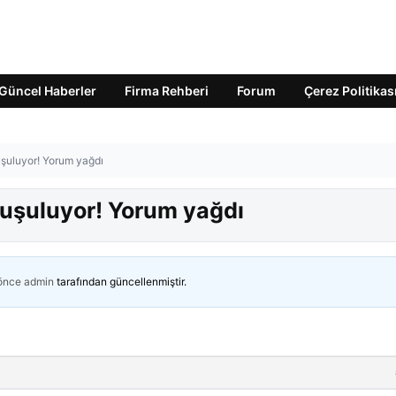
Güncel Haberler
Firma Rehberi
Forum
Çerez Politikas
uşuluyor! Yorum yağdı
nuşuluyor! Yorum yağdı
 önce
admin
tarafından güncellenmiştir.