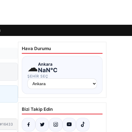
ı
Hava Durumu
☁
Ankara
NaN°C
ŞEHIR SEÇ
Bizi Takip Edin
#16433