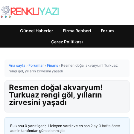
Güncel Haberler
Firma Rehberi
Forum
Çerez Politikası
Ana sayfa
›
Forumlar
›
Finans
›
Resmen doğal akvaryum! Turkuaz
rengi göl, yılların zirvesini yaşadı
Resmen doğal akvaryum!
Turkuaz rengi göl, yılların
zirvesini yaşadı
Bu konu 0 yanıt içerir, 1 izleyen vardır ve en son
2 ay 3 hafta önce
admin
tarafından güncellenmiştir.