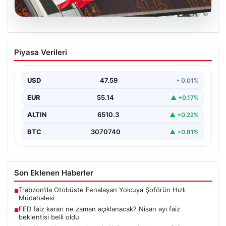
05.08.2026
FED faiz kararı ne zaman açıklanacak?
Piyasa Verileri
Nisan ayı faiz beklentisi belli oldu
USD
47.59
• 0.01%
EUR
55.14
▲ +0.17%
ALTIN
6510.3
▲ +0.22%
BTC
3070740
▲ +0.81%
Son Eklenen Haberler
Trabzon’da Otobüste Fenalaşan Yolcuya Şoförün Hızlı
■
Müdahalesi
FED faiz kararı ne zaman açıklanacak? Nisan ayı faiz
■
beklentisi belli oldu