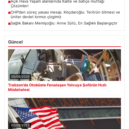
Açık Hava Yaşam alanlarında Kalite ve bahçe mutfağı
■
Çözümleri
CHP’den süreç yasası mesajı. Kılıçdaroğlu: Terörün bitmesi ve
■
üniter devlet kırmızı çizgimiz
Sağlık Bakanı Memişoğlu: Anne Sütü, En Sağlıklı Başlangıçtır
■
Güncel
05/08/2026
Trabzon’da Otobüste Fenalaşan Yolcuya Şoförün Hızlı
Müdahalesi
05/08/2026