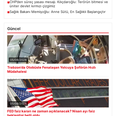
CHP’den süreç yasası mesajı. Kılıçdaroğlu: Terörün bitmesi ve
■
üniter devlet kırmızı çizgimiz
Sağlık Bakanı Memişoğlu: Anne Sütü, En Sağlıklı Başlangıçtır
■
Güncel
05/08/2026
Trabzon’da Otobüste Fenalaşan Yolcuya Şoförün Hızlı
Müdahalesi
05/08/2026
FED faiz kararı ne zaman açıklanacak? Nisan ayı faiz
beklentisi belli oldu