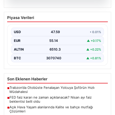
05.08.2026
FED faiz kararı ne zaman açıklanacak?
Piyasa Verileri
Nisan ayı faiz beklentisi belli oldu
USD
47.59
• 0.01%
EUR
55.14
▲ +0.17%
ALTIN
6510.3
▲ +0.22%
BTC
3070740
▲ +0.81%
Son Eklenen Haberler
Trabzon’da Otobüste Fenalaşan Yolcuya Şoförün Hızlı
■
Müdahalesi
FED faiz kararı ne zaman açıklanacak? Nisan ayı faiz
■
beklentisi belli oldu
Açık Hava Yaşam alanlarında Kalite ve bahçe mutfağı
■
Çözümleri