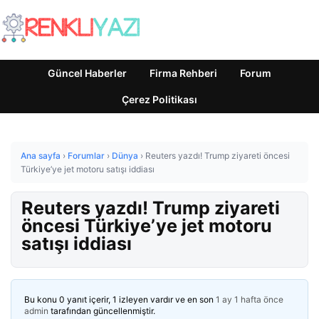
Güncel Haberler
Firma Rehberi
Forum
Çerez Politikası
Ana sayfa
›
Forumlar
›
Dünya
›
Reuters yazdı! Trump ziyareti öncesi
Türkiye’ye jet motoru satışı iddiası
Reuters yazdı! Trump ziyareti
öncesi Türkiye’ye jet motoru
satışı iddiası
Bu konu 0 yanıt içerir, 1 izleyen vardır ve en son
1 ay 1 hafta önce
admin
tarafından güncellenmiştir.