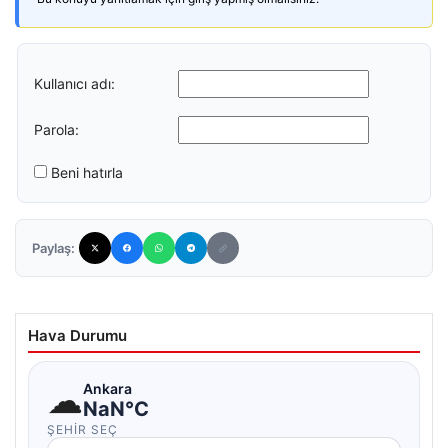
Kullanıcı adı:
Parola:
Beni hatırla
Paylaş:
Hava Durumu
☁
Ankara
NaN°C
ŞEHIR SEÇ