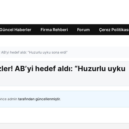
Güncel Haberler
Firma Rehberi
Forum
Çerez Politikas
 AB’yi hedef aldı: “Huzurlu uyku sona erdi”
ler! AB’yi hedef aldı: “Huzurlu uyku
 önce
admin
tarafından güncellenmiştir.