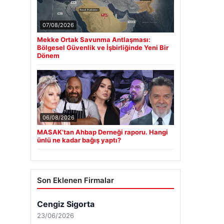
07/08/2026
Mekke Ortak Savunma Antlaşması:
Bölgesel Güvenlik ve İşbirliğinde Yeni Bir
Dönem
06/08/2026
MASAK’tan Ahbap Derneği raporu. Hangi
ünlü ne kadar bağış yaptı?
Son Eklenen Firmalar
Cengiz Sigorta
23/06/2026