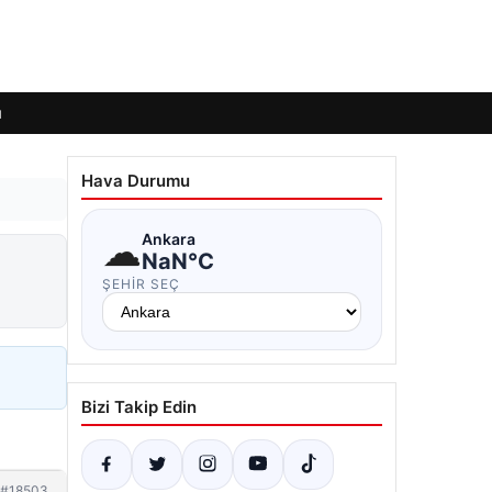
ı
Hava Durumu
☁
Ankara
NaN°C
ŞEHIR SEÇ
Bizi Takip Edin
#18503