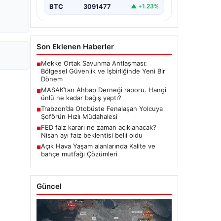
BTC
3091477
▲ +1.23%
Son Eklenen Haberler
Mekke Ortak Savunma Antlaşması:
■
Bölgesel Güvenlik ve İşbirliğinde Yeni Bir
Dönem
MASAK’tan Ahbap Derneği raporu. Hangi
■
ünlü ne kadar bağış yaptı?
Trabzon’da Otobüste Fenalaşan Yolcuya
■
Şoförün Hızlı Müdahalesi
FED faiz kararı ne zaman açıklanacak?
■
Nisan ayı faiz beklentisi belli oldu
Açık Hava Yaşam alanlarında Kalite ve
■
bahçe mutfağı Çözümleri
Güncel