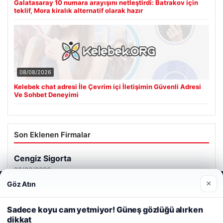
Galatasaray 10 numara arayışını netleştirdi: Batrakov için
teklif, Mora kiralık alternatif olarak hazır
08/08/2026
Kelebek chat adresi İle Çevrim içi İletişimin Güvenli Adresi
Ve Sohbet Deneyimi
Son Eklenen Firmalar
Cengiz Sigorta
23/06/2026
×
Göz Atın
Web sitemizi nasıl kullandığınızı daha iyi anlayabilmek,
deneyiminizi kişiselleştirmek ve geliştirmek amacıyla çerezler
kullanıyoruz.
Çerez Politikamız
Sadece koyu cam yetmiyor! Güneş gözlüğü alırken
dikkat
Reddet
Kabul Et