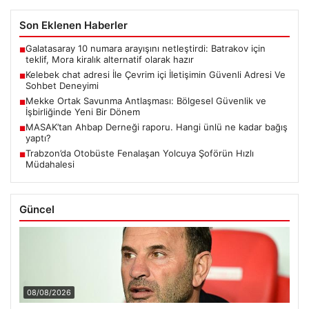
Son Eklenen Haberler
Galatasaray 10 numara arayışını netleştirdi: Batrakov için
■
teklif, Mora kiralık alternatif olarak hazır
Kelebek chat adresi İle Çevrim içi İletişimin Güvenli Adresi Ve
■
Sohbet Deneyimi
Mekke Ortak Savunma Antlaşması: Bölgesel Güvenlik ve
■
İşbirliğinde Yeni Bir Dönem
MASAK’tan Ahbap Derneği raporu. Hangi ünlü ne kadar bağış
■
yaptı?
Trabzon’da Otobüste Fenalaşan Yolcuya Şoförün Hızlı
■
Müdahalesi
Güncel
08/08/2026