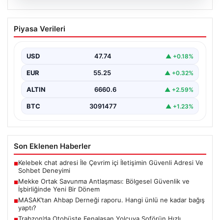
07.08.2026
Mekke Ortak Savunma Antlaşması:
Piyasa Verileri
Bölgesel Güvenlik ve İşbirliğinde Yeni
Bir Dönem
USD
47.74
▲ +0.18%
Türkiye, Suudi Arabistan ve Pakistan arasında
imzalanan Mekke Ortak Savunma Anlaşması, bölgesel
EUR
55.25
▲ +0.32%
ve küresel…
ALTIN
6660.6
▲ +2.59%
BTC
3091477
▲ +1.23%
Son Eklenen Haberler
Kelebek chat adresi İle Çevrim içi İletişimin Güvenli Adresi Ve
■
Sohbet Deneyimi
Mekke Ortak Savunma Antlaşması: Bölgesel Güvenlik ve
■
İşbirliğinde Yeni Bir Dönem
MASAK’tan Ahbap Derneği raporu. Hangi ünlü ne kadar bağış
■
yaptı?
Trabzon’da Otobüste Fenalaşan Yolcuya Şoförün Hızlı
■