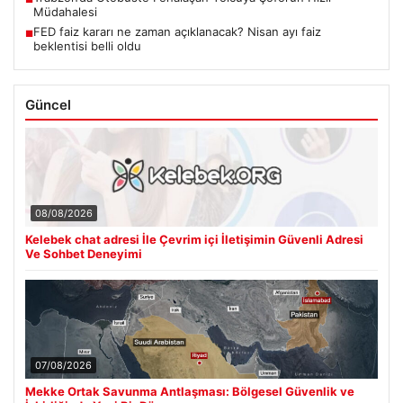
Müdahalesi
FED faiz kararı ne zaman açıklanacak? Nisan ayı faiz
■
beklentisi belli oldu
Güncel
08/08/2026
Kelebek chat adresi İle Çevrim içi İletişimin Güvenli Adresi
Ve Sohbet Deneyimi
07/08/2026
Mekke Ortak Savunma Antlaşması: Bölgesel Güvenlik ve