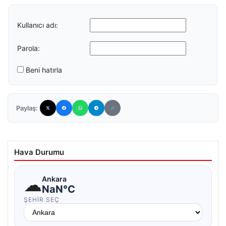
Kullanıcı adı:
Parola:
Beni hatırla
Paylaş:
Hava Durumu
☁
Ankara
NaN°C
ŞEHIR SEÇ