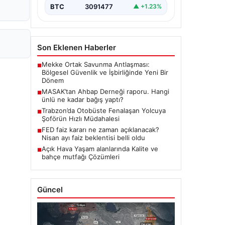
BTC
3091477
▲ +1.23%
Son Eklenen Haberler
Mekke Ortak Savunma Antlaşması:
■
Bölgesel Güvenlik ve İşbirliğinde Yeni Bir
Dönem
MASAK’tan Ahbap Derneği raporu. Hangi
■
ünlü ne kadar bağış yaptı?
Trabzon’da Otobüste Fenalaşan Yolcuya
■
Şoförün Hızlı Müdahalesi
FED faiz kararı ne zaman açıklanacak?
■
Nisan ayı faiz beklentisi belli oldu
Açık Hava Yaşam alanlarında Kalite ve
■
bahçe mutfağı Çözümleri
Güncel