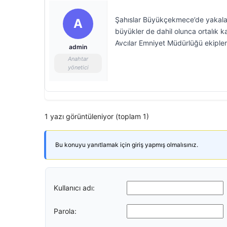
Şahıslar Büyükçekmece’de yakalan
A
büyükler de dahil olunca ortalık ka
Avcılar Emniyet Müdürlüğü ekipler
admin
Anahtar
yönetici
1 yazı görüntüleniyor (toplam 1)
Bu konuyu yanıtlamak için giriş yapmış olmalısınız.
Kullanıcı adı:
Parola: