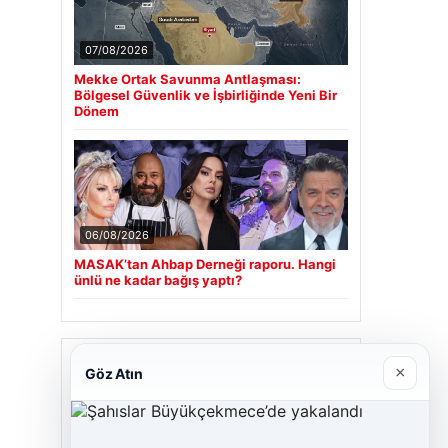
07/08/2026
Mekke Ortak Savunma Antlaşması:
Bölgesel Güvenlik ve İşbirliğinde Yeni Bir
Dönem
06/08/2026
MASAK’tan Ahbap Derneği raporu. Hangi
ünlü ne kadar bağış yaptı?
Son Eklenen Firmalar
×
Göz Atın
Hastaş Beton
26/05/2026