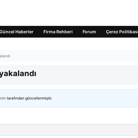
Güncel Haberler
Firma Rehberi
Forum
Çerez Politikas
alandı
yakalandı
min
tarafından güncellenmiştir.