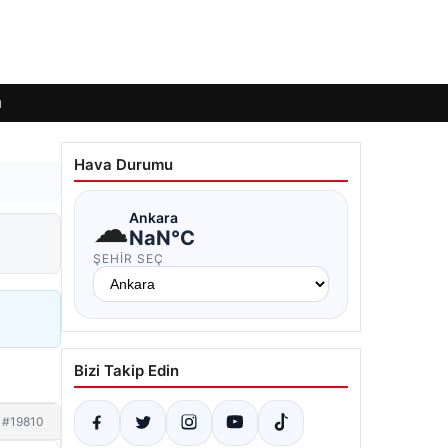
ı
Hava Durumu
☁
Ankara
NaN°C
ŞEHIR SEÇ
Bizi Takip Edin
#19810