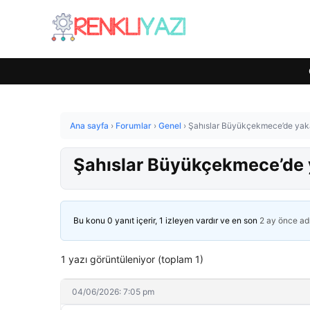
Ana sayfa
›
Forumlar
›
Genel
›
Şahıslar Büyükçekmece’de yak
Şahıslar Büyükçekmece’de 
Bu konu 0 yanıt içerir, 1 izleyen vardır ve en son
2 ay önce
ad
1 yazı görüntüleniyor (toplam 1)
04/06/2026: 7:05 pm