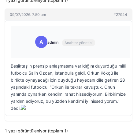
1 yazı görüntüleniyor (toplam 1)
09/07/2026: 7:50 am
#27944
A
admin
Anahtar yönetici
Beşiktaş’ın prensip anlaşmasına varıldığını duyurduğu milli
futbolcu Salih Özcan, İstanbul’a geldi. Orkun Kökçü ile
birlikte oynayacağı için duyduğu heyecanı dile getiren 28
yaşındaki futbolcu, “Orkun ile tekrar kavuştuk. Onun
yanında oynarken kendimi rahat hissediyorum. Birbirimize
yardım ediyoruz, bu yüzden kendimi iyi hissediyorum.”
dedi.
1 yazı görüntüleniyor (toplam 1)