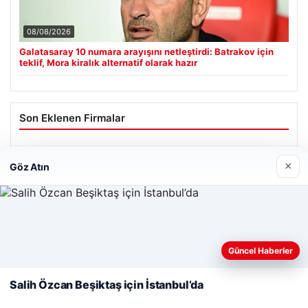
08/08/2026
Galatasaray 10 numara arayışını netleştirdi: Batrakov için
teklif, Mora kiralık alternatif olarak hazır
Son Eklenen Firmalar
Cengiz Sigorta
×
Göz Atın
23/06/2026
Web sitemizi nasıl kullandığınızı daha iyi anlayabilmek,
deneyiminizi kişiselleştirmek ve geliştirmek amacıyla çerezler
Güncel Haberler
kullanıyoruz.
Çerez Politikamız
© 2026 Renkli Yazı – Güncel Haberler
Salih Özcan Beşiktaş için İstanbul’da
Reddet
Kabul Et
Tercüme Bürosu
|
Malta Dil Okulu
|
lemagrup.com.tr