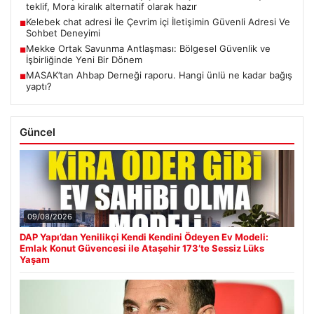
teklif, Mora kiralık alternatif olarak hazır
Kelebek chat adresi İle Çevrim içi İletişimin Güvenli Adresi Ve
■
Sohbet Deneyimi
Mekke Ortak Savunma Antlaşması: Bölgesel Güvenlik ve
■
İşbirliğinde Yeni Bir Dönem
MASAK’tan Ahbap Derneği raporu. Hangi ünlü ne kadar bağış
■
yaptı?
Güncel
09/08/2026
DAP Yapı’dan Yenilikçi Kendi Kendini Ödeyen Ev Modeli:
Emlak Konut Güvencesi ile Ataşehir 173’te Sessiz Lüks
Yaşam