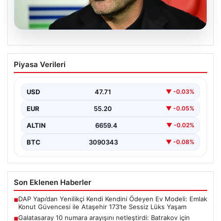
08.08.2026
Galatasaray 10 numara arayışını
Piyasa Verileri
netleştirdi: Batrakov için teklif, Mora
kiralık alternatif olarak hazır
USD
47.71
▼ -0.03%
Galatasaray yönetimi, yaratıcı oyun kurucu arayışında
önemli bir adım attı ve genç yetenek Aleksey…
EUR
55.20
▼ -0.05%
ALTIN
6659.4
▼ -0.02%
BTC
3090343
▼ -0.08%
Son Eklenen Haberler
DAP Yapı’dan Yenilikçi Kendi Kendini Ödeyen Ev Modeli: Emlak
■
Konut Güvencesi ile Ataşehir 173’te Sessiz Lüks Yaşam
Galatasaray 10 numara arayışını netleştirdi: Batrakov için
■