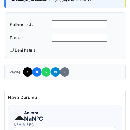
Kullanıcı adı:
Parola:
Beni hatırla
Paylaş:
Hava Durumu
☁
Ankara
NaN°C
ŞEHIR SEÇ