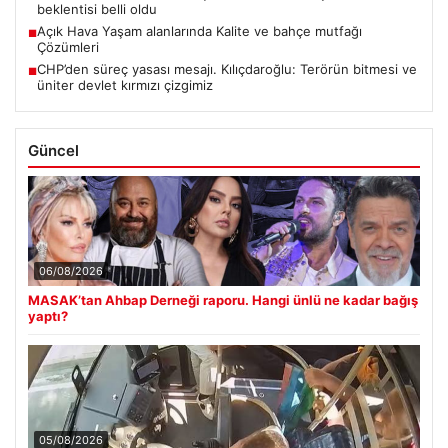
beklentisi belli oldu
Açık Hava Yaşam alanlarında Kalite ve bahçe mutfağı
■
Çözümleri
CHP’den süreç yasası mesajı. Kılıçdaroğlu: Terörün bitmesi ve
■
üniter devlet kırmızı çizgimiz
Güncel
06/08/2026
MASAK’tan Ahbap Derneği raporu. Hangi ünlü ne kadar bağış
yaptı?
05/08/2026