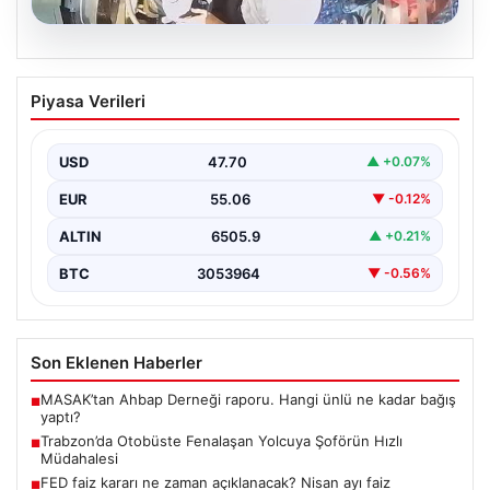
05.08.2026
Trabzon’da Otobüste Fenalaşan
Piyasa Verileri
Yolcuya Şoförün Hızlı Müdahalesi
Trabzon'da halk otobüsünde aniden rahatsızlanan 76
yaşındaki yolcu Hasan Öner’in hayatı, şoför Sinan
USD
47.70
▲ +0.07%
Erdoğan’ın…
EUR
55.06
▼ -0.12%
ALTIN
6505.9
▲ +0.21%
BTC
3053964
▼ -0.56%
Son Eklenen Haberler
MASAK’tan Ahbap Derneği raporu. Hangi ünlü ne kadar bağış
■
yaptı?
Trabzon’da Otobüste Fenalaşan Yolcuya Şoförün Hızlı
■
Müdahalesi
FED faiz kararı ne zaman açıklanacak? Nisan ayı faiz
■