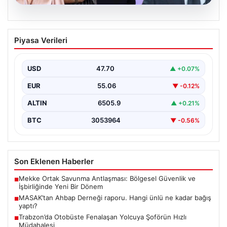
06.08.2026
MASAK’tan Ahbap Derneği raporu.
Piyasa Verileri
Hangi ünlü ne kadar bağış yaptı?
{"title": "MASAK'tan Ahbap Derneği Raporu: Ünlülerin
Bağışları ve Paranın Akibeti", "content": "Son dönemde
USD
47.70
▲ +0.07%
kamuoyunun…
EUR
55.06
▼ -0.12%
ALTIN
6505.9
▲ +0.21%
BTC
3053964
▼ -0.56%
Son Eklenen Haberler
Mekke Ortak Savunma Antlaşması: Bölgesel Güvenlik ve
■
İşbirliğinde Yeni Bir Dönem
MASAK’tan Ahbap Derneği raporu. Hangi ünlü ne kadar bağış
■
yaptı?
Trabzon’da Otobüste Fenalaşan Yolcuya Şoförün Hızlı
■
Müdahalesi