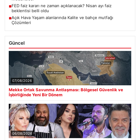
FED faiz kararı ne zaman açıklanacak? Nisan ayı faiz
■
beklentisi belli oldu
Açık Hava Yaşam alanlarında Kalite ve bahçe mutfağı
■
Çözümleri
Güncel
07/08/2026
Mekke Ortak Savunma Antlaşması: Bölgesel Güvenlik ve
İşbirliğinde Yeni Bir Dönem
06/08/2026