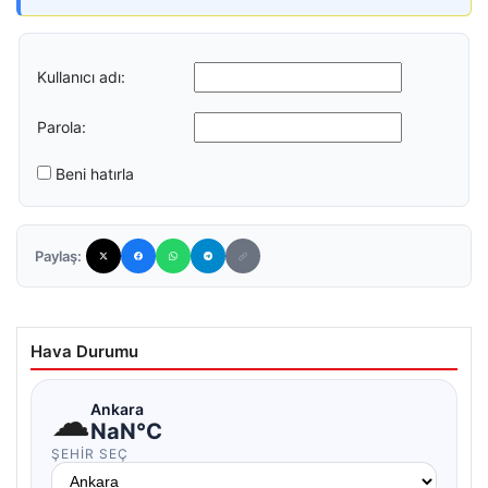
Kullanıcı adı:
Parola:
Beni hatırla
Paylaş:
Hava Durumu
☁
Ankara
NaN°C
ŞEHIR SEÇ