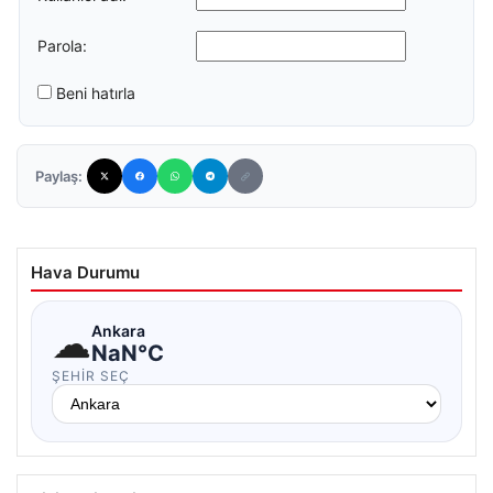
Parola:
Beni hatırla
Paylaş:
Hava Durumu
☁
Ankara
NaN°C
ŞEHIR SEÇ