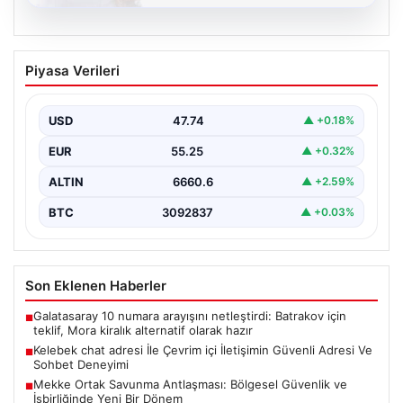
08.08.2026
Kelebek chat adresi İle Çevrim içi
Piyasa Verileri
İletişimin Güvenli Adresi Ve Sohbet
Deneyimi
USD
47.74
▲ +0.18%
Sanal çağında bireylerin kaliteli bir tarzda irtibat kurması
kritik bir önem ifade etmektedir. Halen…
EUR
55.25
▲ +0.32%
ALTIN
6660.6
▲ +2.59%
BTC
3092837
▲ +0.03%
Son Eklenen Haberler
Galatasaray 10 numara arayışını netleştirdi: Batrakov için
■
teklif, Mora kiralık alternatif olarak hazır
Kelebek chat adresi İle Çevrim içi İletişimin Güvenli Adresi Ve
■
Sohbet Deneyimi
Mekke Ortak Savunma Antlaşması: Bölgesel Güvenlik ve
■
İşbirliğinde Yeni Bir Dönem