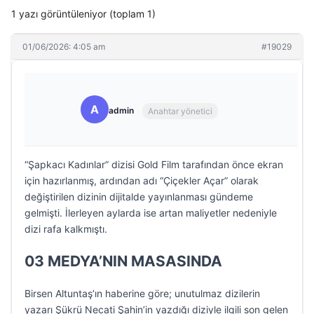
1 yazı görüntüleniyor (toplam 1)
01/06/2026: 4:05 am
#19029
A
admin
Anahtar yönetici
“Şapkacı Kadınlar” dizisi Gold Film tarafından önce ekran
için hazırlanmış, ardından adı “Çiçekler Açar” olarak
değiştirilen dizinin dijitalde yayınlanması gündeme
gelmişti. İlerleyen aylarda ise artan maliyetler nedeniyle
dizi rafa kalkmıştı.
03 MEDYA’NIN MASASINDA
Birsen Altuntaş’ın haberine göre; unutulmaz dizilerin
yazarı Şükrü Necati Şahin’in yazdığı diziyle ilgili son gelen