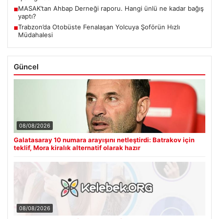
MASAK’tan Ahbap Derneği raporu. Hangi ünlü ne kadar bağış
■
yaptı?
Trabzon’da Otobüste Fenalaşan Yolcuya Şoförün Hızlı
■
Müdahalesi
Güncel
08/08/2026
Galatasaray 10 numara arayışını netleştirdi: Batrakov için
teklif, Mora kiralık alternatif olarak hazır
08/08/2026