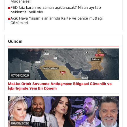
Müdahalesi
FED faiz kararı ne zaman açıklanacak? Nisan ayı faiz
■
beklentisi belli oldu
Açık Hava Yaşam alanlarında Kalite ve bahçe mutfağı
■
Çözümleri
Güncel
07/08/2026
Mekke Ortak Savunma Antlaşması: Bölgesel Güvenlik ve
İşbirliğinde Yeni Bir Dönem
06/08/2026