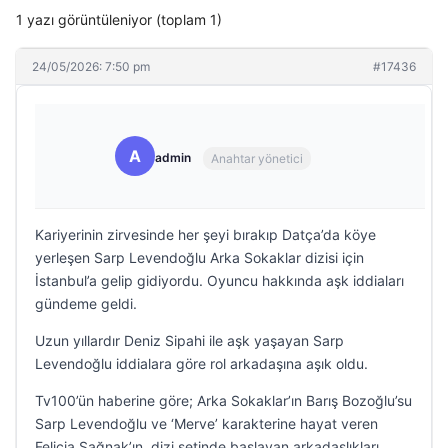
1 yazı görüntüleniyor (toplam 1)
24/05/2026: 7:50 pm
#17436
A
admin
Anahtar yönetici
Kariyerinin zirvesinde her şeyi bırakıp Datça’da köye
yerleşen Sarp Levendoğlu Arka Sokaklar dizisi için
İstanbul’a gelip gidiyordu. Oyuncu hakkında aşk iddiaları
gündeme geldi.
Uzun yıllardır Deniz Sipahi ile aşk yaşayan Sarp
Levendoğlu iddialara göre rol arkadaşına aşık oldu.
Tv100’ün haberine göre; Arka Sokaklar’ın Barış Bozoğlu’su
Sarp Levendoğlu ve ‘Merve’ karakterine hayat veren
Felicia Sağnak’ın, dizi setinde başlayan arkadaşlıkları