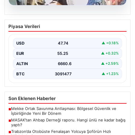
05.08.2026
Trabzon’da Otobüste Fenalaşan
Piyasa Verileri
Yolcuya Şoförün Hızlı Müdahalesi
Trabzon'da halk otobüsünde aniden rahatsızlanan 76
yaşındaki yolcu Hasan Öner’in hayatı, şoför Sinan
USD
47.74
▲ +0.18%
Erdoğan’ın…
EUR
55.25
▲ +0.32%
ALTIN
6660.6
▲ +2.59%
BTC
3091477
▲ +1.23%
Son Eklenen Haberler
Mekke Ortak Savunma Antlaşması: Bölgesel Güvenlik ve
■
İşbirliğinde Yeni Bir Dönem
MASAK’tan Ahbap Derneği raporu. Hangi ünlü ne kadar bağış
■
yaptı?
Trabzon’da Otobüste Fenalaşan Yolcuya Şoförün Hızlı
■