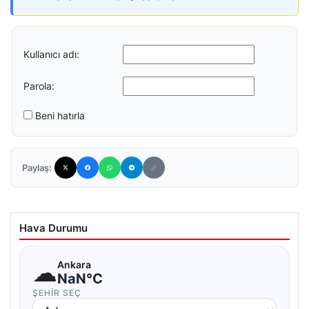
Kullanıcı adı:
Parola:
Beni hatırla
Paylaş:
Hava Durumu
☁
Ankara
NaN°C
ŞEHIR SEÇ