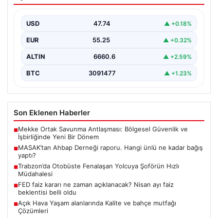
Hangi ünlü ne kadar bağış yaptı?
{"title": "MASAK'tan Ahbap Derneği Raporu: Ünlülerin
Bağışları ve Paranın Akibeti", "content": "Son dönemde
USD
47.74
▲ +0.18%
kamuoyunun…
EUR
55.25
▲ +0.32%
ALTIN
6660.6
▲ +2.59%
BTC
3091477
▲ +1.23%
Son Eklenen Haberler
Mekke Ortak Savunma Antlaşması: Bölgesel Güvenlik ve
■
İşbirliğinde Yeni Bir Dönem
MASAK’tan Ahbap Derneği raporu. Hangi ünlü ne kadar bağış
■
yaptı?
Trabzon’da Otobüste Fenalaşan Yolcuya Şoförün Hızlı
■
Müdahalesi
FED faiz kararı ne zaman açıklanacak? Nisan ayı faiz
■
beklentisi belli oldu
Açık Hava Yaşam alanlarında Kalite ve bahçe mutfağı
■
Çözümleri