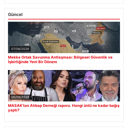
Güncel
07/08/2026
Mekke Ortak Savunma Antlaşması: Bölgesel Güvenlik ve
İşbirliğinde Yeni Bir Dönem
06/08/2026
MASAK’tan Ahbap Derneği raporu. Hangi ünlü ne kadar bağış
yaptı?