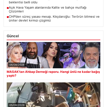
beklentisi belli oldu
Açık Hava Yaşam alanlarında Kalite ve bahçe mutfağı
■
Çözümleri
CHP’den süreç yasası mesajı. Kılıçdaroğlu: Terörün bitmesi ve
■
üniter devlet kırmızı çizgimiz
Güncel
06/08/2026
MASAK’tan Ahbap Derneği raporu. Hangi ünlü ne kadar bağış
yaptı?
05/08/2026