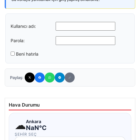
Kullanıcı adı:
Parola:
Beni hatırla
Paylaş:
Hava Durumu
☁
Ankara
NaN°C
ŞEHIR SEÇ