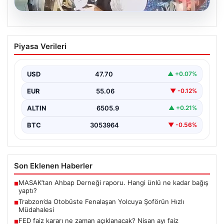
05.08.2026
Trabzon’da Otobüste Fenalaşan
Piyasa Verileri
Yolcuya Şoförün Hızlı Müdahalesi
Trabzon'da halk otobüsünde aniden rahatsızlanan 76
yaşındaki yolcu Hasan Öner’in hayatı, şoför Sinan
USD
47.70
▲ +0.07%
Erdoğan’ın…
EUR
55.06
▼ -0.12%
ALTIN
6505.9
▲ +0.21%
BTC
3053964
▼ -0.56%
Son Eklenen Haberler
MASAK’tan Ahbap Derneği raporu. Hangi ünlü ne kadar bağış
■
yaptı?
Trabzon’da Otobüste Fenalaşan Yolcuya Şoförün Hızlı
■
Müdahalesi
FED faiz kararı ne zaman açıklanacak? Nisan ayı faiz
■