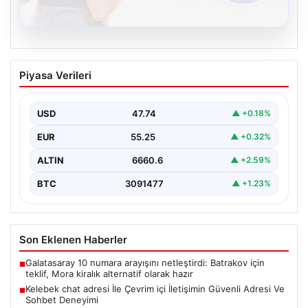
08.08.2026
Kelebek chat adresi İle Çevrim içi
Piyasa Verileri
İletişimin Güvenli Adresi Ve Sohbet
Deneyimi
USD
47.74
▲ +0.18%
Sanal çağında bireylerin kaliteli bir tarzda irtibat kurması
kritik bir önem ifade etmektedir. Halen…
EUR
55.25
▲ +0.32%
ALTIN
6660.6
▲ +2.59%
BTC
3091477
▲ +1.23%
Son Eklenen Haberler
Galatasaray 10 numara arayışını netleştirdi: Batrakov için
■
teklif, Mora kiralık alternatif olarak hazır
Kelebek chat adresi İle Çevrim içi İletişimin Güvenli Adresi Ve
■
Sohbet Deneyimi