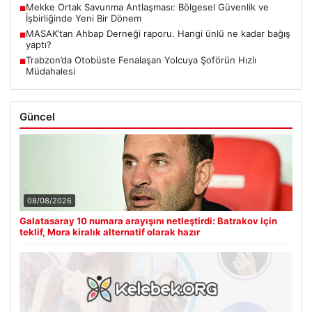
Mekke Ortak Savunma Antlaşması: Bölgesel Güvenlik ve
■
İşbirliğinde Yeni Bir Dönem
MASAK’tan Ahbap Derneği raporu. Hangi ünlü ne kadar bağış
■
yaptı?
Trabzon’da Otobüste Fenalaşan Yolcuya Şoförün Hızlı
■
Müdahalesi
Güncel
08/08/2026
Galatasaray 10 numara arayışını netleştirdi: Batrakov için
teklif, Mora kiralık alternatif olarak hazır