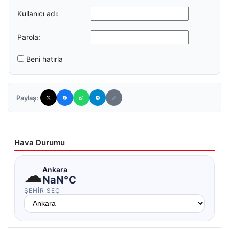
Kullanıcı adı:
Parola:
Beni hatırla
Paylaş:
Hava Durumu
☁
Ankara
NaN°C
ŞEHIR SEÇ