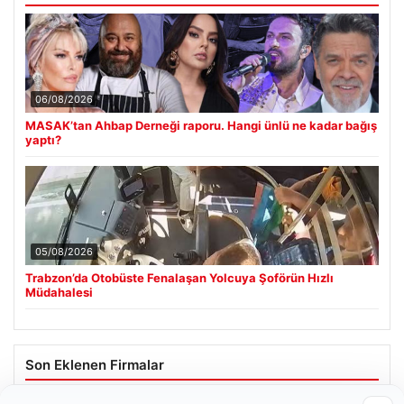
06/08/2026
MASAK’tan Ahbap Derneği raporu. Hangi ünlü ne kadar bağış
yaptı?
05/08/2026
Trabzon’da Otobüste Fenalaşan Yolcuya Şoförün Hızlı
Müdahalesi
Son Eklenen Firmalar