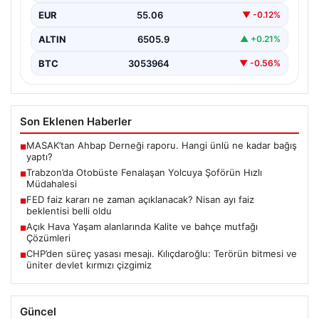
EUR
55.06
▼ -0.12%
ALTIN
6505.9
▲ +0.21%
BTC
3053964
▼ -0.56%
Son Eklenen Haberler
MASAK’tan Ahbap Derneği raporu. Hangi ünlü ne kadar bağış
■
yaptı?
Trabzon’da Otobüste Fenalaşan Yolcuya Şoförün Hızlı
■
Müdahalesi
FED faiz kararı ne zaman açıklanacak? Nisan ayı faiz
■
beklentisi belli oldu
Açık Hava Yaşam alanlarında Kalite ve bahçe mutfağı
■
Çözümleri
CHP’den süreç yasası mesajı. Kılıçdaroğlu: Terörün bitmesi ve
■
üniter devlet kırmızı çizgimiz
Güncel