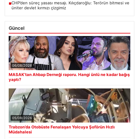
CHP’den süreç yasası mesajı. Kılıçdaroğlu: Terörün bitmesi ve
■
üniter devlet kırmızı çizgimiz
Güncel
06/08/2026
MASAK’tan Ahbap Derneği raporu. Hangi ünlü ne kadar bağış
yaptı?
05/08/2026
Trabzon’da Otobüste Fenalaşan Yolcuya Şoförün Hızlı
Müdahalesi