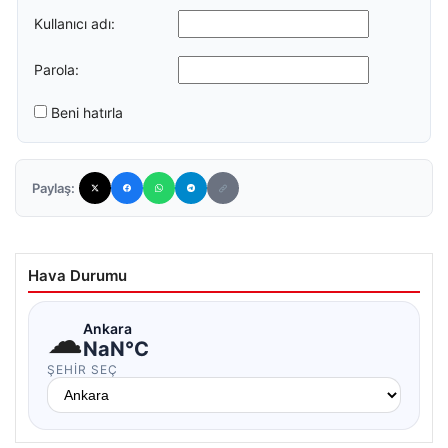
Kullanıcı adı:
Parola:
Beni hatırla
Paylaş:
Hava Durumu
☁
Ankara
NaN°C
ŞEHIR SEÇ