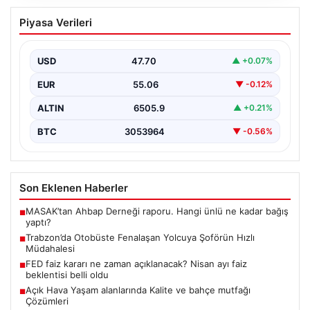
Trabzon’da Otobüste Fenalaşan
Piyasa Verileri
Yolcuya Şoförün Hızlı Müdahalesi
Trabzon'da halk otobüsünde aniden rahatsızlanan 76
yaşındaki yolcu Hasan Öner’in hayatı, şoför Sinan
USD
47.70
▲ +0.07%
Erdoğan’ın…
EUR
55.06
▼ -0.12%
ALTIN
6505.9
▲ +0.21%
BTC
3053964
▼ -0.56%
Son Eklenen Haberler
MASAK’tan Ahbap Derneği raporu. Hangi ünlü ne kadar bağış
■
yaptı?
Trabzon’da Otobüste Fenalaşan Yolcuya Şoförün Hızlı
■
Müdahalesi
FED faiz kararı ne zaman açıklanacak? Nisan ayı faiz
■
beklentisi belli oldu
Açık Hava Yaşam alanlarında Kalite ve bahçe mutfağı
■
Çözümleri