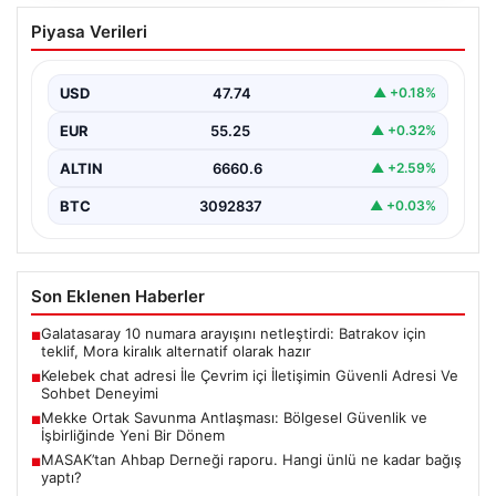
Kelebek chat adresi İle Çevrim içi
Piyasa Verileri
İletişimin Güvenli Adresi Ve Sohbet
Deneyimi
USD
47.74
▲ +0.18%
Sanal çağında bireylerin kaliteli bir tarzda irtibat kurması
kritik bir önem ifade etmektedir. Halen…
EUR
55.25
▲ +0.32%
ALTIN
6660.6
▲ +2.59%
BTC
3092837
▲ +0.03%
Son Eklenen Haberler
Galatasaray 10 numara arayışını netleştirdi: Batrakov için
■
teklif, Mora kiralık alternatif olarak hazır
Kelebek chat adresi İle Çevrim içi İletişimin Güvenli Adresi Ve
■
Sohbet Deneyimi
Mekke Ortak Savunma Antlaşması: Bölgesel Güvenlik ve
■
İşbirliğinde Yeni Bir Dönem
MASAK’tan Ahbap Derneği raporu. Hangi ünlü ne kadar bağış
■
yaptı?