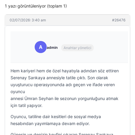
1 yazı görüntüleniyor (toplam 1)
02/07/2026: 3:40 am
#26476
A
admin
Anahtar yönetici
Hem kariyeri hem de özel hayatıyla adından söz ettiren
Serenay Sarıkaya annesiyle tatile çıktı. Son olarak
uyuşturucu operasyonunda adı geçen ve ifade veren
oyuncu
annesi Ümran Seyhan ile sezonun yorgunluğunu atmak
için tatil yapıyor.
Oyuncu, tatiline dair kesitleri de sosyal medya
hesabından yayımlamaya devam ediyor.
Güneşin ve denizin keyfini çıkaran Serenay Sarıkaya,