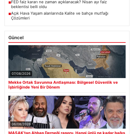
FED faiz kararı ne zaman açıklanacak? Nisan ayı faiz
■
beklentisi belli oldu
Açık Hava Yaşam alanlarında Kalite ve bahçe mutfağı
■
Çözümleri
Güncel
07/08/2026
Mekke Ortak Savunma Antlaşması: Bölgesel Güvenlik ve
İşbirliğinde Yeni Bir Dönem
06/08/2026
MASAK’tan Ahbap Derneği raporu. Hangi ünlü ne kadar bağış