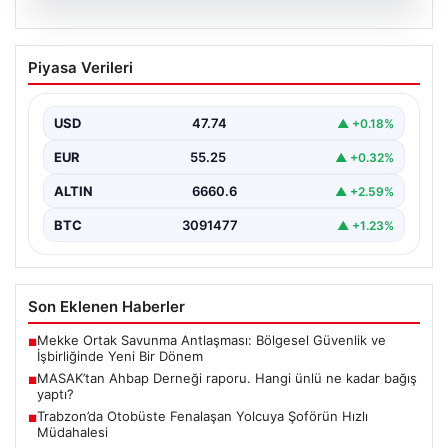
06.08.2026
MASAK’tan Ahbap Derneği raporu.
Piyasa Verileri
Hangi ünlü ne kadar bağış yaptı?
{"title": "MASAK'tan Ahbap Derneği Raporu: Ünlülerin
Bağışları ve Paranın Akibeti", "content": "Son dönemde
USD
47.74
▲ +0.18%
kamuoyunun…
EUR
55.25
▲ +0.32%
ALTIN
6660.6
▲ +2.59%
BTC
3091477
▲ +1.23%
Son Eklenen Haberler
Mekke Ortak Savunma Antlaşması: Bölgesel Güvenlik ve
■
İşbirliğinde Yeni Bir Dönem
MASAK’tan Ahbap Derneği raporu. Hangi ünlü ne kadar bağış
■
yaptı?
Trabzon’da Otobüste Fenalaşan Yolcuya Şoförün Hızlı
■
Müdahalesi