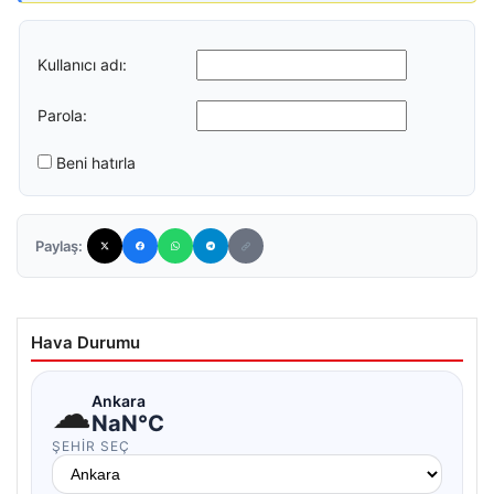
Kullanıcı adı:
Parola:
Beni hatırla
Paylaş:
Hava Durumu
☁
Ankara
NaN°C
ŞEHIR SEÇ