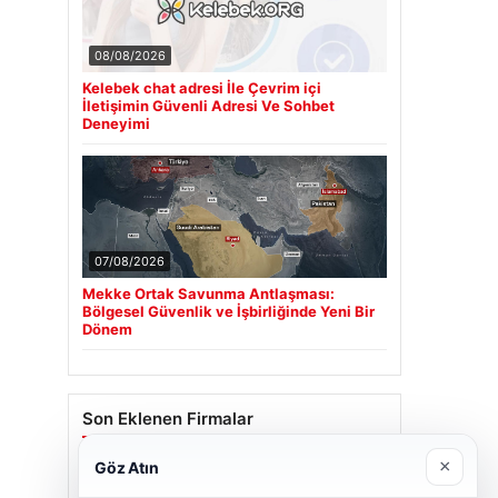
08/08/2026
Kelebek chat adresi İle Çevrim içi
İletişimin Güvenli Adresi Ve Sohbet
Deneyimi
07/08/2026
Mekke Ortak Savunma Antlaşması:
Bölgesel Güvenlik ve İşbirliğinde Yeni Bir
Dönem
Son Eklenen Firmalar
×
Göz Atın
Cengiz Sigorta
23/06/2026