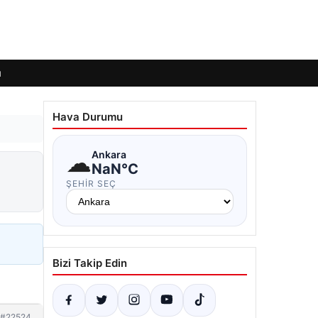
ı
Hava Durumu
☁
Ankara
NaN°C
ŞEHIR SEÇ
Bizi Takip Edin
#22524