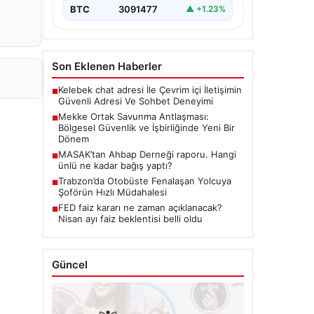
BTC
3091477
▲ +1.23%
Son Eklenen Haberler
Kelebek chat adresi İle Çevrim içi İletişimin
■
Güvenli Adresi Ve Sohbet Deneyimi
Mekke Ortak Savunma Antlaşması:
■
Bölgesel Güvenlik ve İşbirliğinde Yeni Bir
Dönem
MASAK’tan Ahbap Derneği raporu. Hangi
■
ünlü ne kadar bağış yaptı?
Trabzon’da Otobüste Fenalaşan Yolcuya
■
Şoförün Hızlı Müdahalesi
FED faiz kararı ne zaman açıklanacak?
■
Nisan ayı faiz beklentisi belli oldu
Güncel