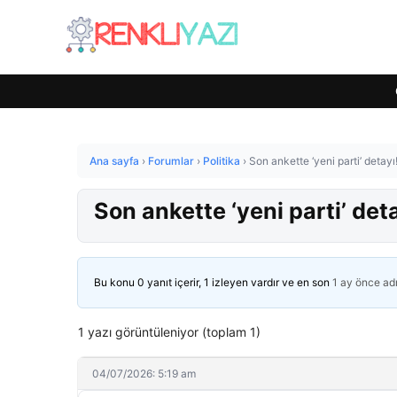
Ana sayfa
›
Forumlar
›
Politika
›
Son ankette ‘yeni parti’ detayı!
Son ankette ‘yeni parti’ detay
Bu konu 0 yanıt içerir, 1 izleyen vardır ve en son
1 ay önce
ad
1 yazı görüntüleniyor (toplam 1)
04/07/2026: 5:19 am