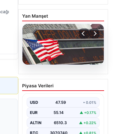
acağı
Yan Manşet
05.08.2026
FED faiz kararı ne zaman
Piyasa Verileri
açıklanacak? Nisan ayı
faiz beklentisi belli oldu
USD
47.59
• 0.01%
EUR
55.14
▲ +0.17%
ALTIN
6510.3
▲ +0.22%
BTC
3070740
▲ +0.81%