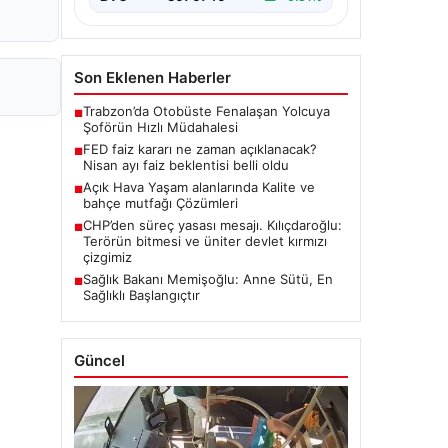
Son Eklenen Haberler
Trabzon’da Otobüste Fenalaşan Yolcuya
■
Şoförün Hızlı Müdahalesi
FED faiz kararı ne zaman açıklanacak?
■
Nisan ayı faiz beklentisi belli oldu
Açık Hava Yaşam alanlarında Kalite ve
■
bahçe mutfağı Çözümleri
CHP’den süreç yasası mesajı. Kılıçdaroğlu:
■
Terörün bitmesi ve üniter devlet kırmızı
çizgimiz
Sağlık Bakanı Memişoğlu: Anne Sütü, En
■
Sağlıklı Başlangıçtır
Güncel