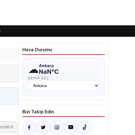
ı
Hava Durumu
☁
Ankara
NaN°C
ŞEHIR SEÇ
Bizi Takip Edin
#26878