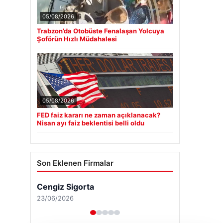
05/08/2026
Trabzon’da Otobüste Fenalaşan Yolcuya
Şoförün Hızlı Müdahalesi
05/08/2026
FED faiz kararı ne zaman açıklanacak?
Nisan ayı faiz beklentisi belli oldu
Son Eklenen Firmalar
Hastaş Beton
26/05/2026