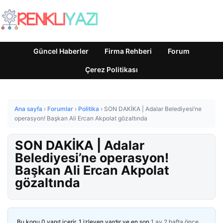
Güncel Haberler
Firma Rehberi
Forum
Çerez Politikası
Ana sayfa
›
Forumlar
›
Politika
›
SON DAKİKA | Adalar Belediyesi’ne
operasyon! Başkan Ali Ercan Akpolat gözaltında
SON DAKİKA | Adalar
Belediyesi’ne operasyon!
Başkan Ali Ercan Akpolat
gözaltında
Bu konu 0 yanıt içerir, 1 izleyen vardır ve en son
1 ay 2 hafta önce