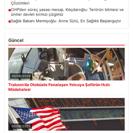
Çözümleri
CHP’den süreç yasası mesajı. Kılıçdaroğlu: Terörün bitmesi ve
■
üniter devlet kırmızı çizgimiz
Sağlık Bakanı Memişoğlu: Anne Sütü, En Sağlıklı Başlangıçtır
■
Güncel
05/08/2026
Trabzon’da Otobüste Fenalaşan Yolcuya Şoförün Hızlı
Müdahalesi
05/08/2026