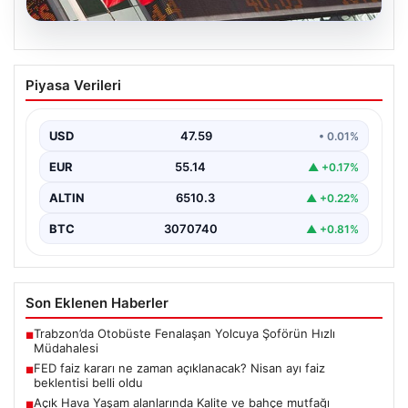
05.08.2026
FED faiz kararı ne zaman açıklanacak?
Piyasa Verileri
Nisan ayı faiz beklentisi belli oldu
USD
47.59
• 0.01%
EUR
55.14
▲ +0.17%
ALTIN
6510.3
▲ +0.22%
BTC
3070740
▲ +0.81%
Son Eklenen Haberler
Trabzon’da Otobüste Fenalaşan Yolcuya Şoförün Hızlı
■
Müdahalesi
FED faiz kararı ne zaman açıklanacak? Nisan ayı faiz
■
beklentisi belli oldu
Açık Hava Yaşam alanlarında Kalite ve bahçe mutfağı
■