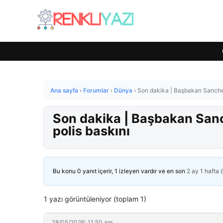
Ana sayfa
›
Forumlar
›
Dünya
›
Son dakika | Başbakan Sanchez’i
Son dakika | Başbakan Sanch
polis baskını
Bu konu 0 yanıt içerir, 1 izleyen vardır ve en son
2 ay 1 hafta
1 yazı görüntüleniyor (toplam 1)
28/05/2026: 11:50 am