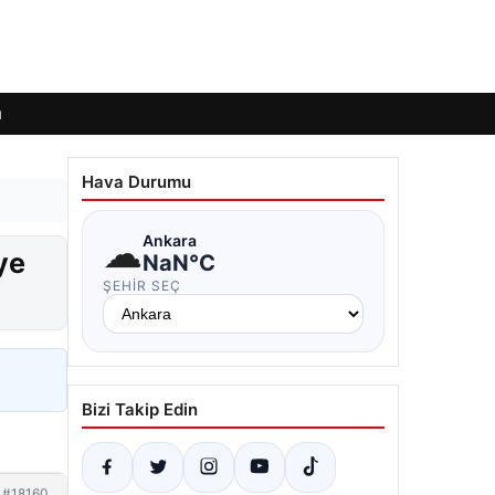
ı
Hava Durumu
☁
Ankara
ye
NaN°C
ŞEHIR SEÇ
Bizi Takip Edin
#18160