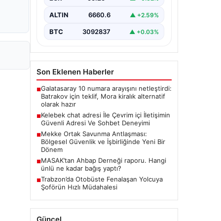
tarzda irtibat kurması kritik bir önem
ifade etmektedir. Halen…
ALTIN
6660.6
▲ +2.59%
BTC
3092837
▲ +0.03%
Son Eklenen Haberler
Galatasaray 10 numara arayışını netleştirdi:
■
Batrakov için teklif, Mora kiralık alternatif
olarak hazır
Kelebek chat adresi İle Çevrim içi İletişimin
■
Güvenli Adresi Ve Sohbet Deneyimi
Mekke Ortak Savunma Antlaşması:
■
Bölgesel Güvenlik ve İşbirliğinde Yeni Bir
Dönem
MASAK’tan Ahbap Derneği raporu. Hangi
■
ünlü ne kadar bağış yaptı?
Trabzon’da Otobüste Fenalaşan Yolcuya
■
Şoförün Hızlı Müdahalesi
Güncel