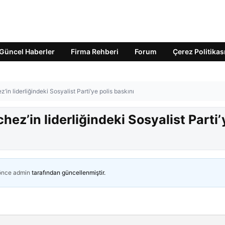
Güncel Haberler
Firma Rehberi
Forum
Çerez Politikas
n liderliğindeki Sosyalist Parti’ye polis baskını
ez’in liderliğindeki Sosyalist Parti’
 önce
admin
tarafından güncellenmiştir.