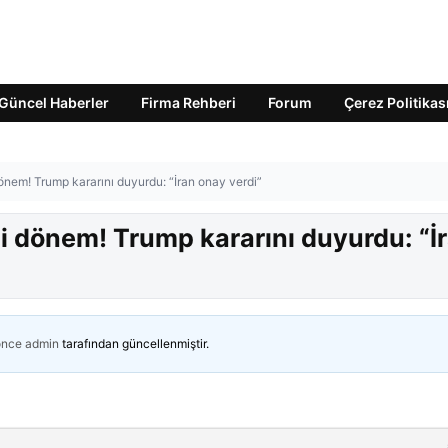
Güncel Haberler
Firma Rehberi
Forum
Çerez Politikas
nem! Trump kararını duyurdu: “İran onay verdi”
i dönem! Trump kararını duyurdu: “İ
önce
admin
tarafından güncellenmiştir.