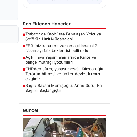
Son Eklenen Haberler
Trabzon’da Otobüste Fenalaşan Yolcuya
■
Şoförün Hızlı Müdahalesi
FED faiz kararı ne zaman açıklanacak?
■
Nisan ayı faiz beklentisi belli oldu
Açık Hava Yaşam alanlarında Kalite ve
■
bahçe mutfağı Çözümleri
CHP’den süreç yasası mesajı. Kılıçdaroğlu:
■
Terörün bitmesi ve üniter devlet kırmızı
çizgimiz
Sağlık Bakanı Memişoğlu: Anne Sütü, En
■
Sağlıklı Başlangıçtır
Güncel