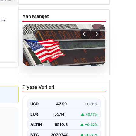
Yan Manşet
müz
05.08.2026
FED faiz kararı ne zaman
Piyasa Verileri
açıklanacak? Nisan ayı
faiz beklentisi belli oldu
USD
47.59
• 0.01%
EUR
55.14
▲ +0.17%
ALTIN
6510.3
▲ +0.22%
BTC
3070740
▲ +0.81%