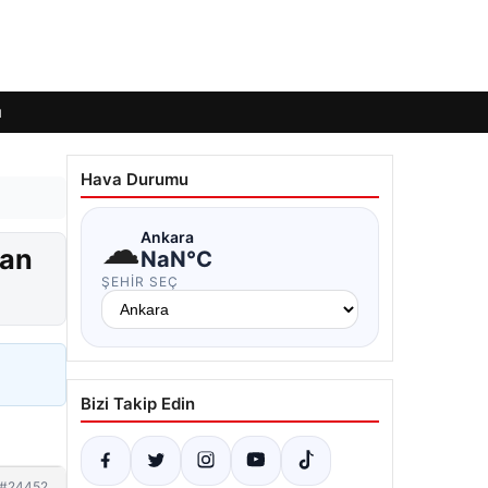
ı
Hava Durumu
☁
Ankara
ran
NaN°C
ŞEHIR SEÇ
Bizi Takip Edin
#24452