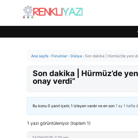
Ana sayfa
›
Forumlar
›
Dünya
›
Son dakika | Hürmüz’de yeni dö
Son dakika | Hürmüz’de yen
onay verdi”
Bu konu 0 yanıt içerir, 1 izleyen vardır ve en son
1 ay 1 hafta 
1 yazı görüntüleniyor (toplam 1)
24/06/2026: 7:20 pm