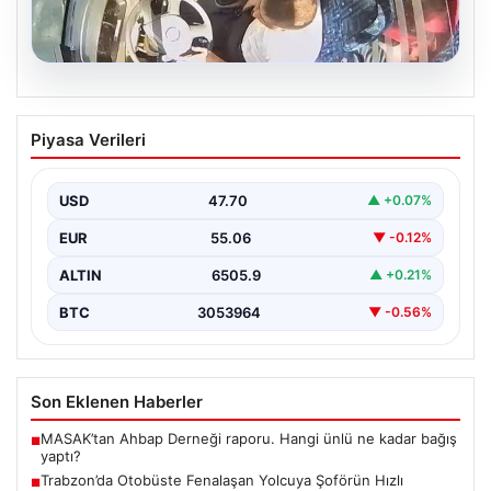
05.08.2026
Trabzon’da Otobüste Fenalaşan
Piyasa Verileri
Yolcuya Şoförün Hızlı Müdahalesi
Trabzon'da halk otobüsünde aniden rahatsızlanan 76
yaşındaki yolcu Hasan Öner’in hayatı, şoför Sinan
USD
47.70
▲ +0.07%
Erdoğan’ın…
EUR
55.06
▼ -0.12%
ALTIN
6505.9
▲ +0.21%
BTC
3053964
▼ -0.56%
Son Eklenen Haberler
MASAK’tan Ahbap Derneği raporu. Hangi ünlü ne kadar bağış
■
yaptı?
Trabzon’da Otobüste Fenalaşan Yolcuya Şoförün Hızlı
■