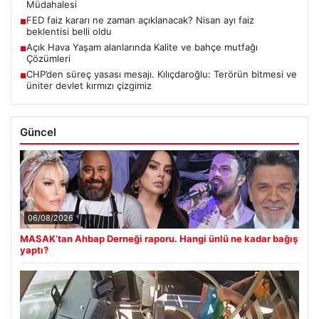
Müdahalesi
FED faiz kararı ne zaman açıklanacak? Nisan ayı faiz
■
beklentisi belli oldu
Açık Hava Yaşam alanlarında Kalite ve bahçe mutfağı
■
Çözümleri
CHP’den süreç yasası mesajı. Kılıçdaroğlu: Terörün bitmesi ve
■
üniter devlet kırmızı çizgimiz
Güncel
06/08/2026
MASAK’tan Ahbap Derneği raporu. Hangi ünlü ne kadar bağış
yaptı?