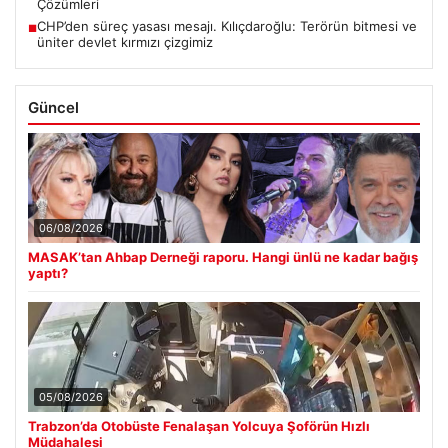
Çözümleri
CHP’den süreç yasası mesajı. Kılıçdaroğlu: Terörün bitmesi ve
■
üniter devlet kırmızı çizgimiz
Güncel
06/08/2026
MASAK’tan Ahbap Derneği raporu. Hangi ünlü ne kadar bağış
yaptı?
05/08/2026
Trabzon’da Otobüste Fenalaşan Yolcuya Şoförün Hızlı
Müdahalesi