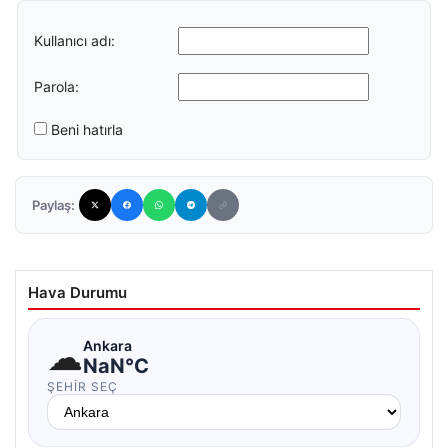
Kullanıcı adı:
Parola:
Beni hatırla
Paylaş:
Hava Durumu
☁
Ankara
NaN°C
ŞEHIR SEÇ