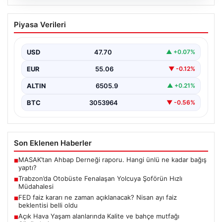
05.08.2026
Trabzon’da Otobüste Fenalaşan
Piyasa Verileri
Yolcuya Şoförün Hızlı Müdahalesi
Trabzon'da halk otobüsünde aniden rahatsızlanan 76
yaşındaki yolcu Hasan Öner’in hayatı, şoför Sinan
USD
47.70
▲ +0.07%
Erdoğan’ın…
EUR
55.06
▼ -0.12%
ALTIN
6505.9
▲ +0.21%
BTC
3053964
▼ -0.56%
Son Eklenen Haberler
MASAK’tan Ahbap Derneği raporu. Hangi ünlü ne kadar bağış
■
yaptı?
Trabzon’da Otobüste Fenalaşan Yolcuya Şoförün Hızlı
■
Müdahalesi
FED faiz kararı ne zaman açıklanacak? Nisan ayı faiz
■
beklentisi belli oldu
Açık Hava Yaşam alanlarında Kalite ve bahçe mutfağı
■