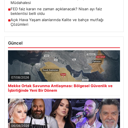
Müdahalesi
FED faiz kararı ne zaman açıklanacak? Nisan ayı faiz
■
beklentisi belli oldu
Açık Hava Yaşam alanlarında Kalite ve bahçe mutfağı
■
Çözümleri
Güncel
07/08/2026
Mekke Ortak Savunma Antlaşması: Bölgesel Güvenlik ve
İşbirliğinde Yeni Bir Dönem
06/08/2026