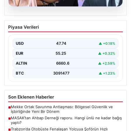
06.08.2026
MASAK’tan Ahbap Derneği raporu.
Piyasa Verileri
Hangi ünlü ne kadar bağış yaptı?
{"title": "MASAK'tan Ahbap Derneği Raporu: Ünlülerin
Bağışları ve Paranın Akibeti", "content": "Son dönemde
USD
47.74
▲ +0.18%
kamuoyunun…
EUR
55.25
▲ +0.32%
ALTIN
6660.6
▲ +2.59%
BTC
3091477
▲ +1.23%
Son Eklenen Haberler
Mekke Ortak Savunma Antlaşması: Bölgesel Güvenlik ve
■
İşbirliğinde Yeni Bir Dönem
MASAK’tan Ahbap Derneği raporu. Hangi ünlü ne kadar bağış
■
yaptı?
Trabzon’da Otobüste Fenalaşan Yolcuya Şoförün Hızlı
■