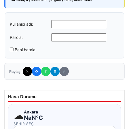
Kullanıcı adı:
Parola:
Beni hatırla
Paylaş:
Hava Durumu
☁
Ankara
NaN°C
ŞEHIR SEÇ