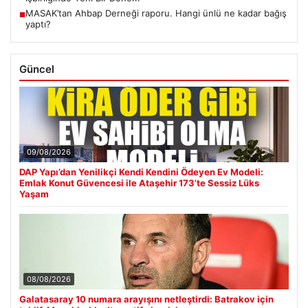
MASAK’tan Ahbap Derneği raporu. Hangi ünlü ne kadar bağış
■
yaptı?
Güncel
09/08/2026
DAP Yapı’dan Yenilikçi Kendi Kendini Ödeyen Ev Modeli:
Emlak Konut Güvencesi ile Ataşehir 173’te Sessiz Lüks
Yaşam
08/08/2026
Galatasaray 10 numara arayışını netleştirdi: Batrakov için