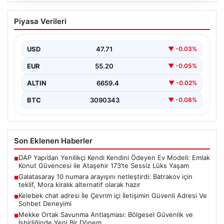
Galatasaray 10 numara arayışını
Piyasa Verileri
netleştirdi: Batrakov için teklif, Mora
kiralık alternatif olarak hazır
USD
47.71
▼ -0.03%
Galatasaray yönetimi, yaratıcı oyun kurucu arayışında
önemli bir adım attı ve genç yetenek Aleksey…
EUR
55.20
▼ -0.05%
ALTIN
6659.4
▼ -0.02%
BTC
3090343
▼ -0.08%
Son Eklenen Haberler
DAP Yapı’dan Yenilikçi Kendi Kendini Ödeyen Ev Modeli: Emlak
■
Konut Güvencesi ile Ataşehir 173’te Sessiz Lüks Yaşam
Galatasaray 10 numara arayışını netleştirdi: Batrakov için
■
teklif, Mora kiralık alternatif olarak hazır
Kelebek chat adresi İle Çevrim içi İletişimin Güvenli Adresi Ve
■
Sohbet Deneyimi
Mekke Ortak Savunma Antlaşması: Bölgesel Güvenlik ve
■
İşbirliğinde Yeni Bir Dönem