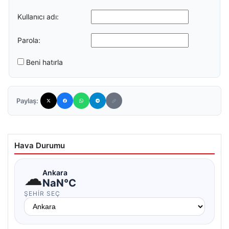
Kullanıcı adı:
Parola:
Beni hatırla
Paylaş:
Hava Durumu
☁
Ankara
NaN°C
ŞEHIR SEÇ