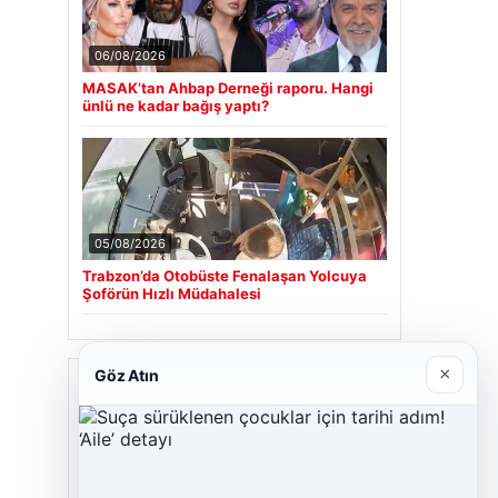
06/08/2026
MASAK’tan Ahbap Derneği raporu. Hangi
ünlü ne kadar bağış yaptı?
05/08/2026
Trabzon’da Otobüste Fenalaşan Yolcuya
Şoförün Hızlı Müdahalesi
×
Göz Atın
Son Eklenen Firmalar
Cengiz Sigorta
23/06/2026