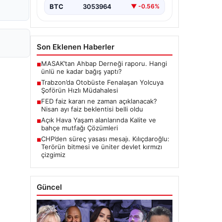
BTC
3053964
▼ -0.56%
Son Eklenen Haberler
MASAK’tan Ahbap Derneği raporu. Hangi
■
ünlü ne kadar bağış yaptı?
Trabzon’da Otobüste Fenalaşan Yolcuya
■
Şoförün Hızlı Müdahalesi
FED faiz kararı ne zaman açıklanacak?
■
Nisan ayı faiz beklentisi belli oldu
Açık Hava Yaşam alanlarında Kalite ve
■
bahçe mutfağı Çözümleri
CHP’den süreç yasası mesajı. Kılıçdaroğlu:
■
Terörün bitmesi ve üniter devlet kırmızı
çizgimiz
Güncel