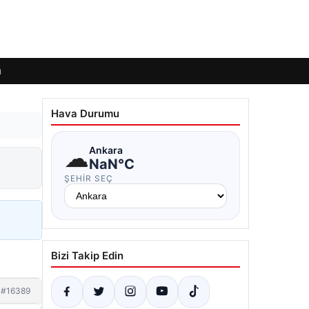
ı
Hava Durumu
☁
Ankara
NaN°C
ŞEHIR SEÇ
Bizi Takip Edin
#16389