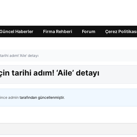
Güncel Haberler
Firma Rehberi
Forum
Çerez Politikas
rihi adım! ‘Aile’ detayı
n tarihi adım! ‘Aile’ detayı
 önce
admin
tarafından güncellenmiştir.