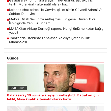
Galatasaray 10 numara arayışını netleştirdi: Batrakov için
■
teklif, Mora kiralık alternatif olarak hazır
Kelebek chat adresi İle Çevrim içi İletişimin Güvenli Adresi Ve
■
Sohbet Deneyimi
Mekke Ortak Savunma Antlaşması: Bölgesel Güvenlik ve
■
İşbirliğinde Yeni Bir Dönem
MASAK’tan Ahbap Derneği raporu. Hangi ünlü ne kadar bağış
■
yaptı?
Trabzon’da Otobüste Fenalaşan Yolcuya Şoförün Hızlı
■
Müdahalesi
Güncel
08/08/2026
Galatasaray 10 numara arayışını netleştirdi: Batrakov için
teklif, Mora kiralık alternatif olarak hazır