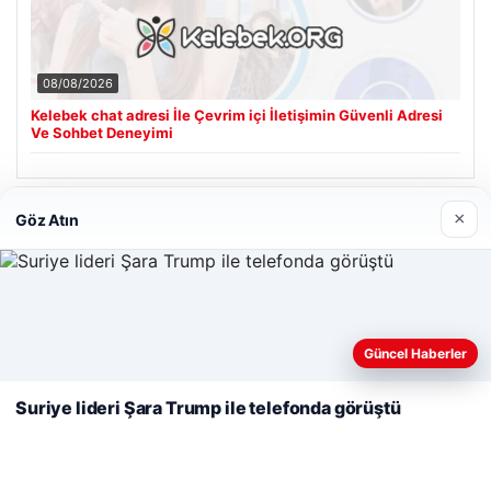
08/08/2026
Kelebek chat adresi İle Çevrim içi İletişimin Güvenli Adresi
Ve Sohbet Deneyimi
×
Göz Atın
Son Eklenen Firmalar
Cengiz Sigorta
23/06/2026
Web sitemizi nasıl kullandığınızı daha iyi anlayabilmek,
deneyiminizi kişiselleştirmek ve geliştirmek amacıyla çerezler
Güncel Haberler
kullanıyoruz.
Çerez Politikamız
Suriye lideri Şara Trump ile telefonda görüştü
Reddet
Kabul Et
© 2026 Renkli Yazı – Güncel Haberler