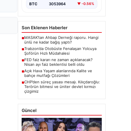
BTC
3053964
▼ -0.56%
Son Eklenen Haberler
MASAK’tan Ahbap Derneği raporu. Hangi
■
ünlü ne kadar bağış yaptı?
Trabzon’da Otobüste Fenalaşan Yolcuya
■
Şoförün Hızlı Müdahalesi
FED faiz kararı ne zaman açıklanacak?
■
Nisan ayı faiz beklentisi belli oldu
Açık Hava Yaşam alanlarında Kalite ve
■
bahçe mutfağı Çözümleri
CHP’den süreç yasası mesajı. Kılıçdaroğlu:
■
Terörün bitmesi ve üniter devlet kırmızı
çizgimiz
Güncel