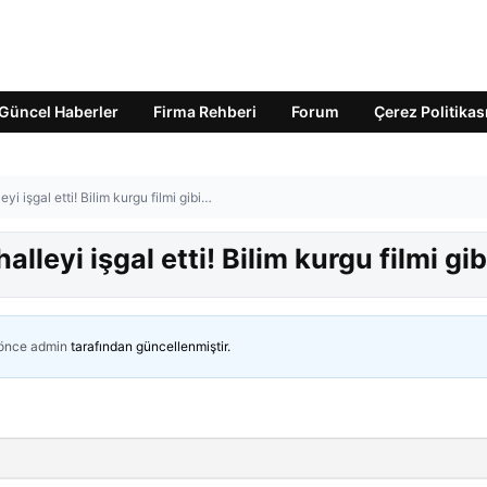
Güncel Haberler
Firma Rehberi
Forum
Çerez Politikas
i işgal etti! Bilim kurgu filmi gibi…
leyi işgal etti! Bilim kurgu filmi gi
 önce
admin
tarafından güncellenmiştir.