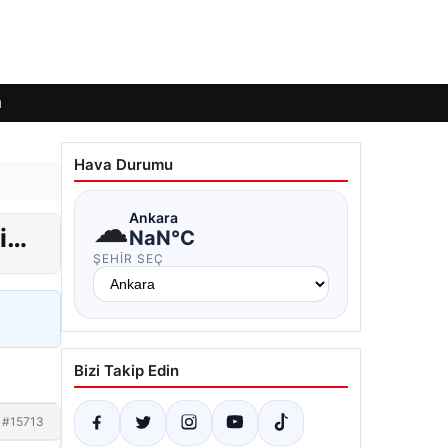
ı
Hava Durumu
☁
Ankara
bi…
NaN°C
ŞEHIR SEÇ
Bizi Takip Edin
#15713