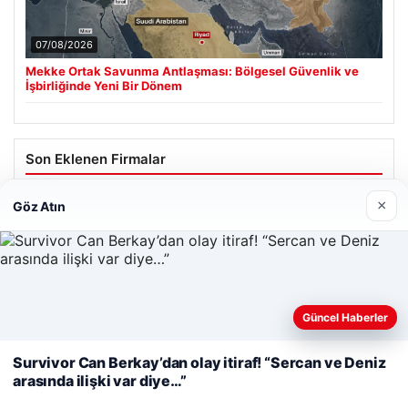
07/08/2026
Mekke Ortak Savunma Antlaşması: Bölgesel Güvenlik ve
İşbirliğinde Yeni Bir Dönem
Son Eklenen Firmalar
Hastaş Beton
×
Göz Atın
26/05/2026
Web sitemizi nasıl kullandığınızı daha iyi anlayabilmek,
Güncel Haberler
deneyiminizi kişiselleştirmek ve geliştirmek amacıyla çerezler
kullanıyoruz.
Çerez Politikamız
Survivor Can Berkay’dan olay itiraf! “Sercan ve Deniz
© 2026 Renkli Yazı – Güncel Haberler
arasında ilişki var diye…”
Reddet
Kabul Et
Tercüme Bürosu
|
Malta Dil Okulu
|
lemagrup.com.tr