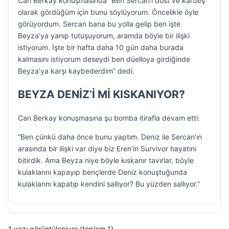
Can Berkay konuşmasında “Ben Sercan’ı dost ve kardeş
olarak gördüğüm için bunu söylüyorum. Öncelikle öyle
görüyordum. Sercan bana bu yolla gelip ben işte
Beyza’ya yanıp tutuşuyorum, aramda böyle bir ilişki
istiyorum. İşte bir hafta daha 10 gün daha burada
kalmasını istiyorum deseydi ben düelloya girdiğinde
Beyza’ya karşı kaybederdim” dedi.
BEYZA DENİZ’İ Mİ KISKANIYOR?
Can Berkay konuşmasına şu bomba itirafla devam etti:
“Ben çünkü daha önce bunu yaptım. Deniz ile Sercan’ın
arasında bir ilişki var diye biz Eren’in Survivor hayatını
bitirdik. Ama Beyza niye böyle kıskanır tavırlar, böyle
kulaklarını kapayıp bençlerde Deniz konuştuğunda
kulaklarını kapatıp kendini sallıyor? Bu yüzden sallıyor.”
1 yazı görüntüleniyor (toplam 1)