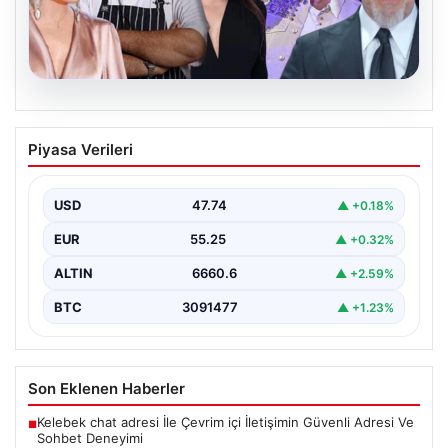
06.08.2026
MASAK’tan Ahbap Derneği raporu.
Piyasa Verileri
Hangi ünlü ne kadar bağış yaptı?
{"title": "MASAK'tan Ahbap Derneği Raporu: Ünlülerin
Bağışları ve Paranın Akibeti", "content": "Son dönemde
USD
47.74
▲ +0.18%
kamuoyunun…
EUR
55.25
▲ +0.32%
ALTIN
6660.6
▲ +2.59%
BTC
3091477
▲ +1.23%
Son Eklenen Haberler
Kelebek chat adresi İle Çevrim içi İletişimin Güvenli Adresi Ve
■
Sohbet Deneyimi