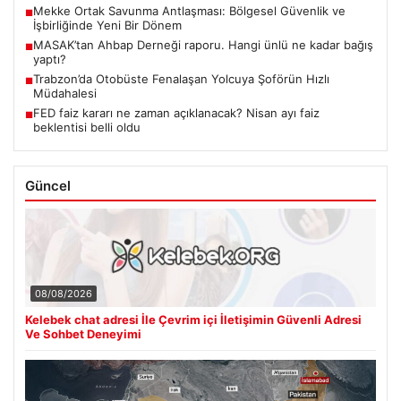
Mekke Ortak Savunma Antlaşması: Bölgesel Güvenlik ve
■
İşbirliğinde Yeni Bir Dönem
MASAK’tan Ahbap Derneği raporu. Hangi ünlü ne kadar bağış
■
yaptı?
Trabzon’da Otobüste Fenalaşan Yolcuya Şoförün Hızlı
■
Müdahalesi
FED faiz kararı ne zaman açıklanacak? Nisan ayı faiz
■
beklentisi belli oldu
Güncel
08/08/2026
Kelebek chat adresi İle Çevrim içi İletişimin Güvenli Adresi
Ve Sohbet Deneyimi