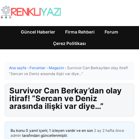
Güncel Haberler
Firma Rehberi
Forum
Çerez Politikası
Ana sayfa
›
Forumlar
›
Magazin
›
Survivor Can Berkay’dan olay itiraf!
“Sercan ve Deniz arasında ilişki var diye…”
Survivor Can Berkay’dan olay
itiraf! “Sercan ve Deniz
arasında ilişki var diye…”
Bu konu 0 yanıt içerir, 1 izleyen vardır ve en son
2 ay 2 hafta önce
admin
tarafından güncellenmiştir.