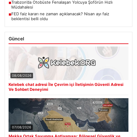
Trabzon’da Otobüste Fenalaşan Yolcuya Şoförün Hızlı
■
Müdahalesi
FED faiz kararı ne zaman açıklanacak? Nisan ayı faiz
■
beklentisi belli oldu
Güncel
08/08/2026
Kelebek chat adresi İle Çevrim içi İletişimin Güvenli Adresi
Ve Sohbet Deneyimi
07/08/2026
Mekke Ortak Savunma Antlaşması: Bölgesel Güvenlik ve