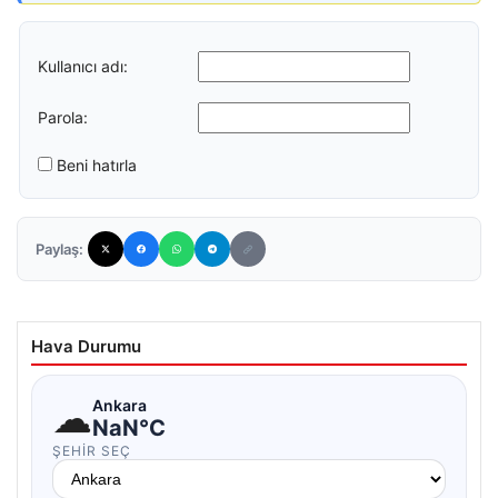
Kullanıcı adı:
Parola:
Beni hatırla
Paylaş:
Hava Durumu
☁
Ankara
NaN°C
ŞEHIR SEÇ