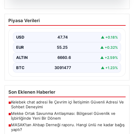
07.08.2026
Mekke Ortak Savunma Antlaşması:
Piyasa Verileri
Bölgesel Güvenlik ve İşbirliğinde Yeni
Bir Dönem
USD
47.74
▲ +0.18%
Türkiye, Suudi Arabistan ve Pakistan arasında
imzalanan Mekke Ortak Savunma Anlaşması, bölgesel
EUR
55.25
▲ +0.32%
ve küresel…
ALTIN
6660.6
▲ +2.59%
BTC
3091477
▲ +1.23%
Son Eklenen Haberler
Kelebek chat adresi İle Çevrim içi İletişimin Güvenli Adresi Ve
■
Sohbet Deneyimi
Mekke Ortak Savunma Antlaşması: Bölgesel Güvenlik ve
■
İşbirliğinde Yeni Bir Dönem
MASAK’tan Ahbap Derneği raporu. Hangi ünlü ne kadar bağış
■
yaptı?