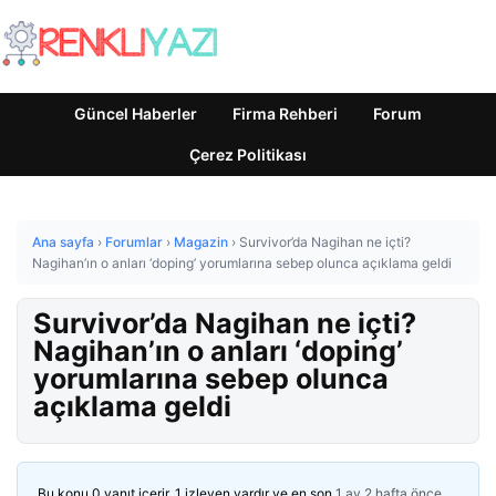
Güncel Haberler
Firma Rehberi
Forum
Çerez Politikası
Ana sayfa
›
Forumlar
›
Magazin
›
Survivor’da Nagihan ne içti?
Nagihan’ın o anları ‘doping’ yorumlarına sebep olunca açıklama geldi
Survivor’da Nagihan ne içti?
Nagihan’ın o anları ‘doping’
yorumlarına sebep olunca
açıklama geldi
Bu konu 0 yanıt içerir, 1 izleyen vardır ve en son
1 ay 2 hafta önce