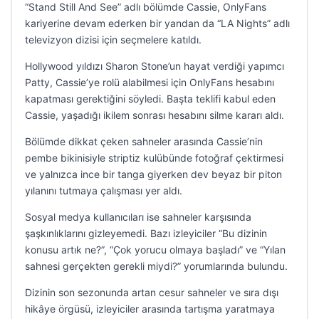
“Stand Still And See” adlı bölümde Cassie, OnlyFans
kariyerine devam ederken bir yandan da “LA Nights” adlı
televizyon dizisi için seçmelere katıldı.
Hollywood yıldızı Sharon Stone’un hayat verdiği yapımcı
Patty, Cassie’ye rolü alabilmesi için OnlyFans hesabını
kapatması gerektiğini söyledi. Başta teklifi kabul eden
Cassie, yaşadığı ikilem sonrası hesabını silme kararı aldı.
Bölümde dikkat çeken sahneler arasında Cassie’nin
pembe bikinisiyle striptiz kulübünde fotoğraf çektirmesi
ve yalnızca ince bir tanga giyerken dev beyaz bir piton
yılanını tutmaya çalışması yer aldı.
Sosyal medya kullanıcıları ise sahneler karşısında
şaşkınlıklarını gizleyemedi. Bazı izleyiciler “Bu dizinin
konusu artık ne?”, “Çok yorucu olmaya başladı” ve “Yılan
sahnesi gerçekten gerekli miydi?” yorumlarında bulundu.
Dizinin son sezonunda artan cesur sahneler ve sıra dışı
hikâye örgüsü, izleyiciler arasında tartışma yaratmaya