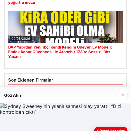
yoğurtlu meze
09/08/2026
DAP Yapı’dan Yenilikçi Kendi Kendini Ödeyen Ev Modeli:
Emlak Konut Güvencesi ile Ataşehir 173’te Sessiz Lüks
Yaşam
Son Eklenen Firmalar
×
Göz Atın
Web sitemizi nasıl kullandığınızı daha iyi anlayabilmek,
Güncel Haberler