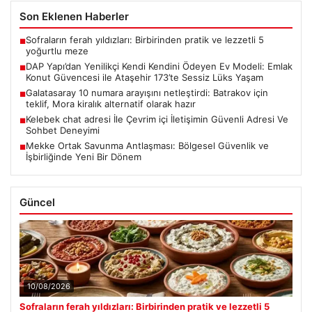
Son Eklenen Haberler
Sofraların ferah yıldızları: Birbirinden pratik ve lezzetli 5
■
yoğurtlu meze
DAP Yapı’dan Yenilikçi Kendi Kendini Ödeyen Ev Modeli: Emlak
■
Konut Güvencesi ile Ataşehir 173’te Sessiz Lüks Yaşam
Galatasaray 10 numara arayışını netleştirdi: Batrakov için
■
teklif, Mora kiralık alternatif olarak hazır
Kelebek chat adresi İle Çevrim içi İletişimin Güvenli Adresi Ve
■
Sohbet Deneyimi
Mekke Ortak Savunma Antlaşması: Bölgesel Güvenlik ve
■
İşbirliğinde Yeni Bir Dönem
Güncel
10/08/2026
Sofraların ferah yıldızları: Birbirinden pratik ve lezzetli 5