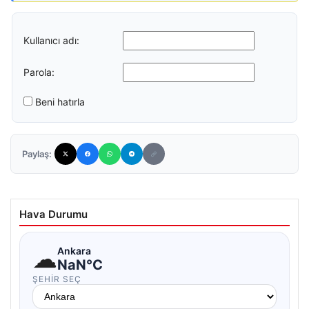
Kullanıcı adı:
Parola:
Beni hatırla
Paylaş:
Hava Durumu
☁
Ankara
NaN°C
ŞEHIR SEÇ