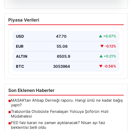
05.08.2026
Trabzon’da Otobüste Fenalaşan
Piyasa Verileri
Yolcuya Şoförün Hızlı Müdahalesi
Trabzon'da halk otobüsünde aniden rahatsızlanan 76
yaşındaki yolcu Hasan Öner’in hayatı, şoför Sinan
USD
47.70
▲ +0.07%
Erdoğan’ın…
EUR
55.06
▼ -0.12%
ALTIN
6505.9
▲ +0.21%
BTC
3053964
▼ -0.56%
Son Eklenen Haberler
MASAK’tan Ahbap Derneği raporu. Hangi ünlü ne kadar bağış
■
yaptı?
Trabzon’da Otobüste Fenalaşan Yolcuya Şoförün Hızlı
■
Müdahalesi
FED faiz kararı ne zaman açıklanacak? Nisan ayı faiz
■
beklentisi belli oldu