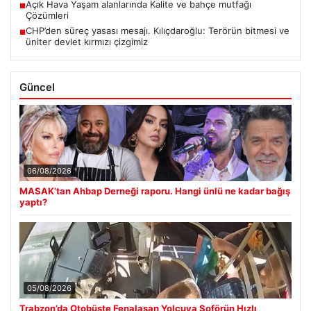
Açık Hava Yaşam alanlarında Kalite ve bahçe mutfağı
■
Çözümleri
CHP’den süreç yasası mesajı. Kılıçdaroğlu: Terörün bitmesi ve
■
üniter devlet kırmızı çizgimiz
Güncel
06/08/2026
MASAK’tan Ahbap Derneği raporu. Hangi ünlü ne kadar bağış
yaptı?
05/08/2026
Trabzon’da Otobüste Fenalaşan Yolcuya Şoförün Hızlı