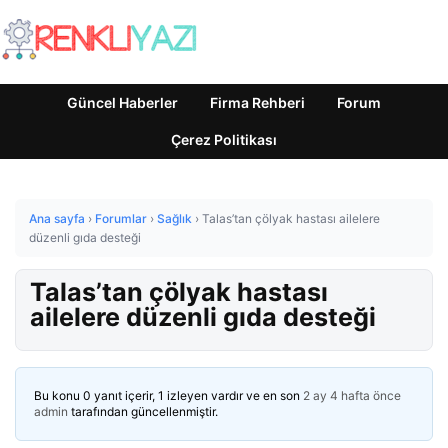
Güncel Haberler
Firma Rehberi
Forum
Çerez Politikası
Ana sayfa
›
Forumlar
›
Sağlık
›
Talas’tan çölyak hastası ailelere
düzenli gıda desteği
Talas’tan çölyak hastası
ailelere düzenli gıda desteği
Bu konu 0 yanıt içerir, 1 izleyen vardır ve en son
2 ay 4 hafta önce
admin
tarafından güncellenmiştir.