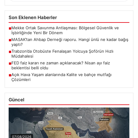
Son Eklenen Haberler
Mekke Ortak Savunma Antlaşması: Bölgesel Güvenlik ve
■
İşbirliğinde Yeni Bir Dönem
MASAK’tan Ahbap Derneği raporu. Hangi ünlü ne kadar bağış
■
yaptı?
Trabzon’da Otobüste Fenalaşan Yolcuya Şoförün Hızlı
■
Müdahalesi
FED faiz kararı ne zaman açıklanacak? Nisan ayı faiz
■
beklentisi belli oldu
Açık Hava Yaşam alanlarında Kalite ve bahçe mutfağı
■
Çözümleri
Güncel
07/08/2026