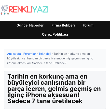
Güncel Haberler
Firma Rehberi
Forum
Çerez Politikası
Ana sayfa
›
Forumlar
›
Teknoloji
›
Tarihin en korkunç ama en
büyüleyici canlısından bir parça içeren, gelmiş geçmiş en ilginç
iPhone aksesuarı! Sadece 7 tane üretilecek
Tarihin en korkunç ama en
büyüleyici canlısından bir
parça içeren, gelmiş geçmiş en
ilginç iPhone aksesuarı!
Sadece 7 tane üretilecek